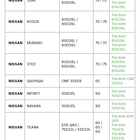
NISSAN
JUKE
75 / 70
80D26L
Tìm bình
80D26L
Tìm bình
80D26L /
80D26L
NISSAN
ROGUE
70 / 75
85D26L
Tìm bình
85D26L
Tìm bình
85D26L /
85D26L
NISSAN
MURANO
75 / 70
80D26L
Tìm bình
80D26L
Tìm bình
80D26L /
80D26L
NISSAN
370Z
70 / 75
85D26L
Tìm bình
85D26L
Tìm bình CMF
NISSAN
QASHQAI
CMF 55559
55
55559
Tìm bình
NISSAN
INFINITI
105D31L
90
105D31L
Tìm bình
NISSAN
NAVARA
105D31L
90
105D31L
Tìm bình EFB
Q85
65 /
EFB Q85 /
Tìm bình
NISSAN
TEANA
65 /
75D23L / 55D23L
75D23L
60
Tìm bình
55D23L