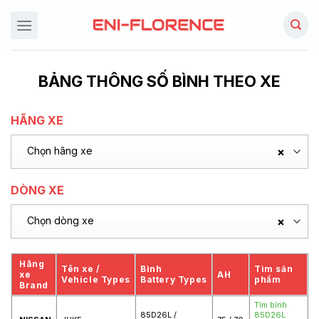
Chuyển
đến
nội
dung
BẢNG THÔNG SỐ BÌNH THEO XE
HÃNG XE
Chọn hãng xe
×
DÒNG XE
Chọn dòng xe
×
Hãng
Tên xe /
Bình
Tìm sản
xe
AH
Vehicle Types
Battery Types
phẩm
Brand
Tìm bình
85D26L /
85D26L