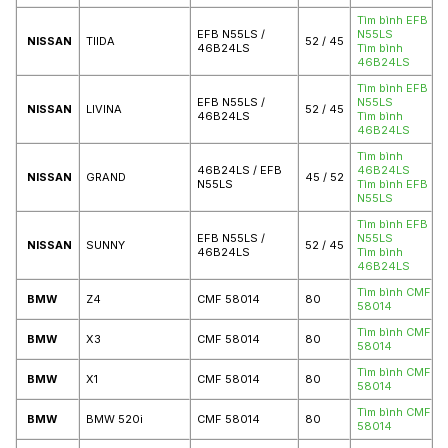
Tìm bình EFB
EFB N55LS /
N55LS
NISSAN
TIIDA
52 / 45
46B24LS
Tìm bình
46B24LS
Tìm bình EFB
EFB N55LS /
N55LS
NISSAN
LIVINA
52 / 45
46B24LS
Tìm bình
46B24LS
Tìm bình
46B24LS / EFB
46B24LS
NISSAN
GRAND
45 / 52
N55LS
Tìm bình EFB
N55LS
Tìm bình EFB
EFB N55LS /
N55LS
NISSAN
SUNNY
52 / 45
46B24LS
Tìm bình
46B24LS
Tìm bình CMF
BMW
Z4
CMF 58014
80
58014
Tìm bình CMF
BMW
X3
CMF 58014
80
58014
Tìm bình CMF
BMW
X1
CMF 58014
80
58014
Tìm bình CMF
BMW
BMW 520i
CMF 58014
80
58014