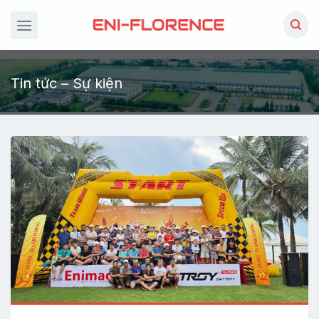
Chuyển
đến
nội
dung
Tin tức – Sự kiện