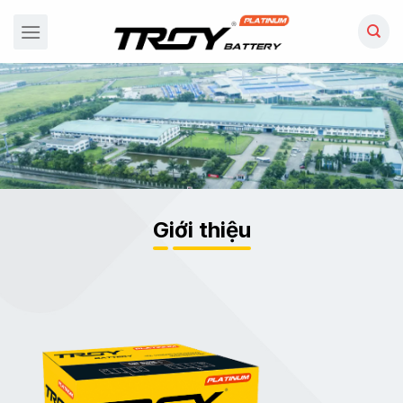
Chuyển
đến
nội
dung
Giới thiệu