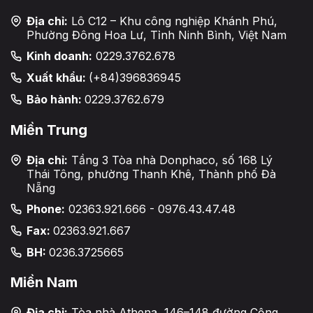
Địa chỉ:
Lô C12 – Khu công nghiệp Khánh Phú,
Phường Đông Hoa Lư, Tỉnh Ninh Bình, Việt Nam
Kinh doanh:
0229.3762.678
Xuất khẩu:
(+84)396836945
Bảo hành:
0229.3762.679
Miền Trung
Địa chỉ:
Tầng 3 Tòa nhà Donphaco, số 168 Lý
Thái Tông, phường Thanh Khê, Thành phố Đà
Nẵng
Phone:
02363.921.666 - 0976.43.47.48
Fax:
02363.921.667
BH:
0236.3725665
Miền Nam
Địa chỉ:
Tòa nhà Athena, 146–148 đường Cộng