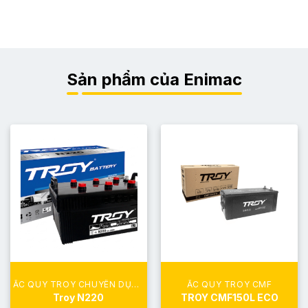
Sản phẩm của Enimac
ẮC QUY TROY CHUYÊN DỤNG
ẮC QUY TROY CMF
Troy N220
TROY CMF150L ECO