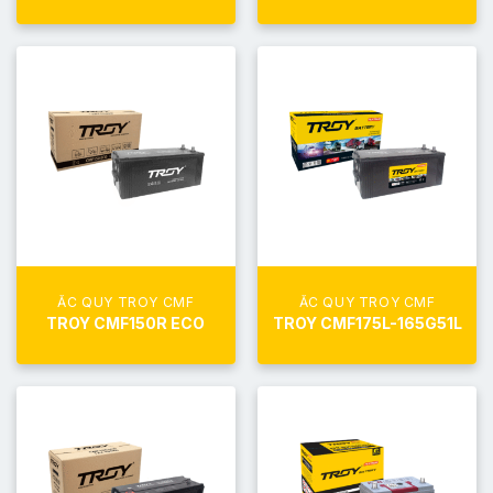
ẮC QUY TROY CMF
ẮC QUY TROY CMF
TROY CMF150R ECO
TROY CMF175L-165G51L