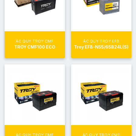
ẮC QUY TROY CMF
ẮC QUY TROY EFB
TROY CMF100 ECO
Troy EFB-N55/65B24L(S)
ẮC QUY TROY CMF
ẮC QUY TROY CMF