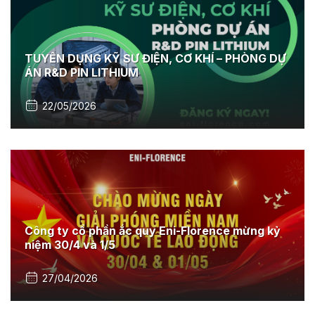
TUYỂN DỤNG KỸ SƯ ĐIỆN, CƠ KHÍ – PHÒNG DỰ
ÁN R&D PIN LITHIUM
22/05/2026
Công ty cổ phần ắc quy Eni-Florence mừng kỷ
niệm 30/4 và 1/5
27/04/2026