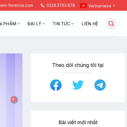
eni-florence.com
0229.3762.678
Vietnamese
▼
N PHẨM
ĐẠI LÝ
TIN TỨC
LIÊN HỆ
Theo dõi chúng tôi tại
Bài viết mới nhất