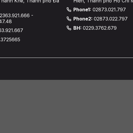
Thanh Khê, Thành phố Đà
Hiền, Thành phố Hồ Chí 
Phone1:
02873.021.797
2363.921.666 -
Phone2:
02873.022.797
47.48
BH:
0229.3762.679
63.921.667
.3725665