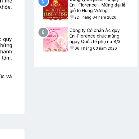
n thể
5
Eni- Florence – Mừng đại lễ
khỏe,
giỗ tổ Hùng Vương
22 Tháng 04 năm 2026
Công ty Cổ phần Ắc quy
6
Eni-Florence chúc mừng
c quy
ngày Quốc tế phụ nữ 8/3
những
06 Tháng 03 năm 2026
thành
 tâm,
úc và