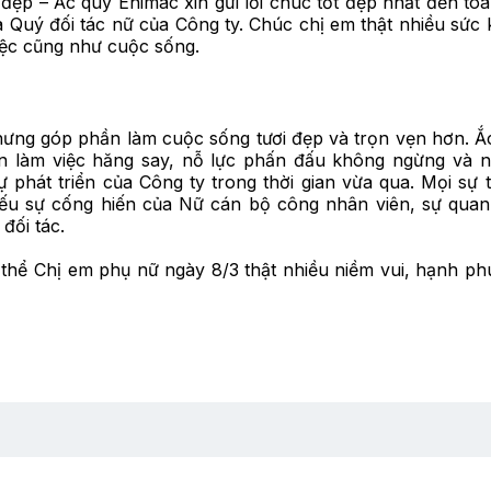
ẹp – Ắc quy Enimac xin gửi lời chúc tốt đẹp nhất đến toà
Quý đối tác nữ của Công ty. Chúc chị em thật nhiều sức 
iệc cũng như cuộc sống.
hưng góp phần làm cuộc sống tươi đẹp và trọn vẹn hơn. Ắ
ần làm việc hăng say, nỗ lực phấn đấu không ngừng và 
phát triển của Công ty trong thời gian vừa qua. Mọi sự 
ếu sự cống hiến của Nữ cán bộ công nhân viên, sự quan
đối tác.
 thể Chị em phụ nữ ngày 8/3 thật nhiều niềm vui, hạnh ph