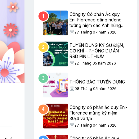
Công ty Cổ phần Ắc quy
1
Eni-Florence dâng hương
tưởng niệm các Anh hùng
Liệt sĩ nhân ngày Thương
27 Tháng 07 năm 2026
binh – Liệt sĩ
TUYỂN DỤNG KỸ SƯ ĐIỆN,
2
CƠ KHÍ – PHÒNG DỰ ÁN
R&D PIN LITHIUM
22 Tháng 05 năm 2026
3
THÔNG BÁO TUYỂN DỤNG
08 Tháng 05 năm 2026
Công ty cổ phần ắc quy Eni-
4
Florence mừng kỷ niệm
30/4 và 1/5
27 Tháng 04 năm 2026
Công ty cổ phần Ắc quy