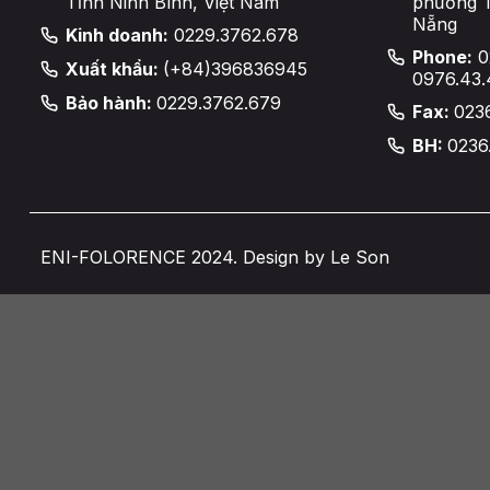
Tỉnh Ninh Bình, Việt Nam
phường 
Nẵng
Kinh doanh:
0229.3762.678
Phone:
0
Xuất khẩu:
(+84)396836945
0976.43.
Bảo hành:
0229.3762.679
Fax:
023
BH:
0236
ENI-FOLORENCE 2024. Design by Le Son