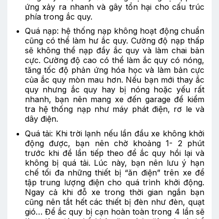
ứng xảy ra nhanh và gây tổn hại cho cấu trúc
phía trong ắc quy.
Quá nạp: hệ thống nạp không hoạt động chuẩn
cũng có thể làm hư ắc quy. Cường độ nạp thấp
sẽ không thể nạp đầy ắc quy và làm chai bản
cực. Cường độ cao có thể làm ắc quy có nóng,
tăng tốc độ phản ứng hóa học và làm bản cực
của ắc quy mòn mau hơn. Nếu bạn mới thay ắc
quy nhưng ắc quy hay bị nóng hoặc yếu rất
nhanh, bạn nên mang xe đến garage để kiểm
tra hệ thống nạp như máy phát điện, rơ le và
dây điện.
Quá tải: Khi trời lạnh nếu lần đầu xe không khởi
động được, bạn nên chờ khoảng 1- 2 phút
trước khi đề lần tiếp theo để ắc quy hồi lại và
không bị quá tải. Lúc này, bạn nên lưu ý hạn
chế tối đa những thiết bị “ăn điện” trên xe để
tập trung lượng điện cho quá trình khởi động.
Ngay cả khi đỗ xe trong thời gian ngắn bạn
cũng nên tắt hết các thiết bị đèn như đèn, quạt
gió… Để ắc quy bị cạn hoàn toàn trong 4 lần sẽ