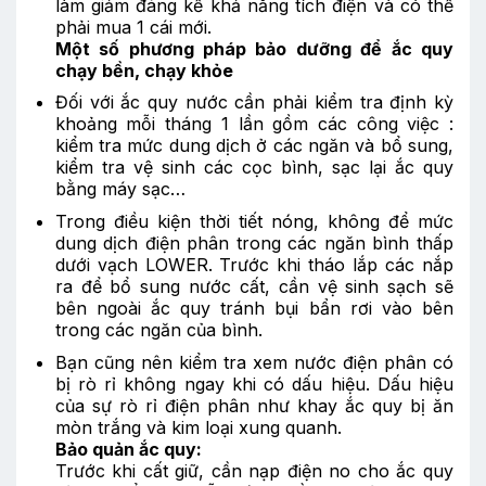
làm giảm đáng kể khả năng tích điện và có thể
phải mua 1 cái mới.
Một số phương pháp bảo dưỡng để ắc quy
chạy bền, chạy khỏe
Đối với ắc quy nước cần phải kiểm tra định kỳ
khoảng mỗi tháng 1 lần gồm các công việc :
kiểm tra mức dung dịch ở các ngăn và bổ sung,
kiểm tra vệ sinh các cọc bình, sạc lại ắc quy
bằng máy sạc…
Trong điều kiện thời tiết nóng, không để mức
dung dịch điện phân trong các ngăn bình thấp
dưới vạch LOWER. Trước khi tháo lắp các nắp
ra để bổ sung nước cất, cần vệ sinh sạch sẽ
bên ngoài ắc quy tránh bụi bẩn rơi vào bên
trong các ngăn của bình.
Bạn cũng nên kiểm tra xem nước điện phân có
bị rò rỉ không ngay khi có dấu hiệu. Dấu hiệu
của sự rò rỉ điện phân như khay ắc quy bị ăn
mòn trắng và kim loại xung quanh.
Bảo quản ắc quy:
Trước khi cất giữ, cần nạp điện no cho ắc quy