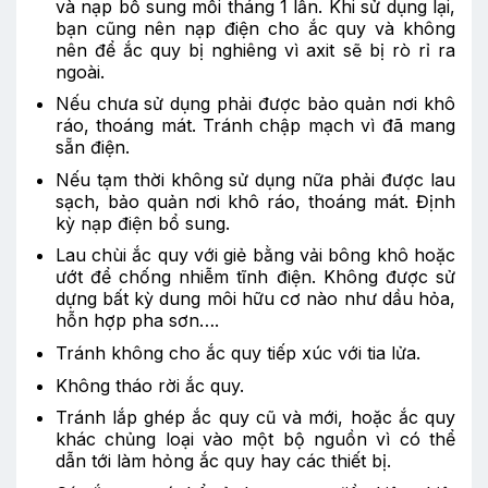
và nạp bổ sung mỗi tháng 1 lần. Khi sử dụng lại,
bạn cũng nên nạp điện cho ắc quy và không
nên để ắc quy bị nghiêng vì axit sẽ bị rò rỉ ra
ngoài.
Nếu chưa sử dụng phải được bảo quản nơi khô
ráo, thoáng mát. Tránh chập mạch vì đã mang
sẵn điện.
Nếu tạm thời không sử dụng nữa phải được lau
sạch, bảo quản nơi khô ráo, thoáng mát. Định
kỳ nạp điện bổ sung.
Lau chùi ắc quy với giẻ bằng vải bông khô hoặc
ướt để chống nhiễm tĩnh điện. Không được sử
dựng bất kỳ dung môi hữu cơ nào như dầu hỏa,
hỗn hợp pha sơn….
Tránh không cho ắc quy tiếp xúc với tia lửa.
Không tháo rời ắc quy.
Tránh lắp ghép ắc quy cũ và mới, hoặc ắc quy
khác chủng loại vào một bộ nguồn vì có thể
dẫn tới làm hỏng ắc quy hay các thiết bị.