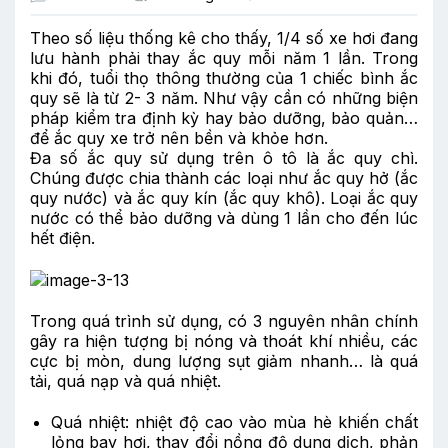
Theo số liệu thống kê cho thấy, 1/4 số xe hơi đang
lưu hành phải thay ắc quy mỗi năm 1 lần. Trong
khi đó, tuổi thọ thông thường của 1 chiếc bình ắc
quy sẽ là từ 2- 3 năm. Như vậy cần có những biện
pháp kiểm tra định kỳ hay bảo dưỡng, bảo quản…
để ắc quy xe trở nên bền và khỏe hơn.
Đa số ắc quy sử dụng trên ô tô là ắc quy chì.
Chúng được chia thành các loại như ắc quy hở (ắc
quy nước) và ắc quy kín (ắc quy khô). Loại ắc quy
nước có thể bảo dưỡng và dùng 1 lần cho đến lúc
hết điện.
Trong quá trình sử dụng, có 3 nguyên nhân chính
gây ra hiện tượng bị nóng và thoát khí nhiều, các
cực bị mòn, dung lượng sụt giảm nhanh… là quá
tải, quá nạp và quá nhiệt.
Quá nhiệt: nhiệt độ cao vào mùa hè khiến chất
lỏng bay hơi, thay đổi nồng độ dung dịch, phản