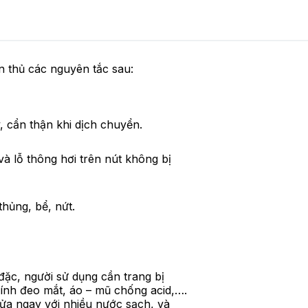
n thủ các nguyên tắc sau:
, cẩn thận khi dịch chuyển.
và lỗ thông hơi trên nút không bị
hủng, bể, nứt.
 đặc, người sử dụng cần trang bị
kính đeo mắt, áo – mũ chống acid,….
rửa ngay với nhiều nước sạch, và