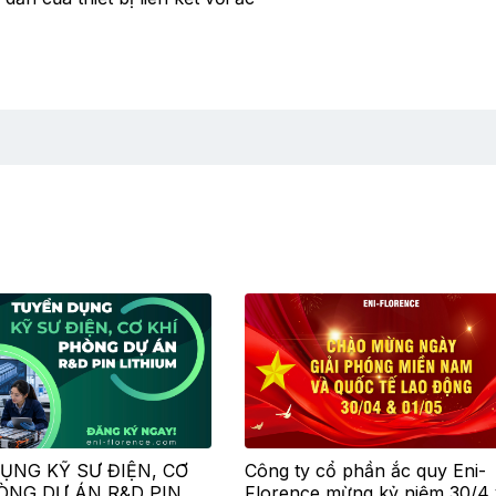
ỤNG KỸ SƯ ĐIỆN, CƠ
Công ty cổ phần ắc quy Eni-
HÒNG DỰ ÁN R&D PIN
Florence mừng kỷ niệm 30/4 