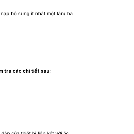
ạp bổ sung ít nhất một lần/ ba
 tra các chi tiết sau:
ẫn của thiết bị liên kết với ắc