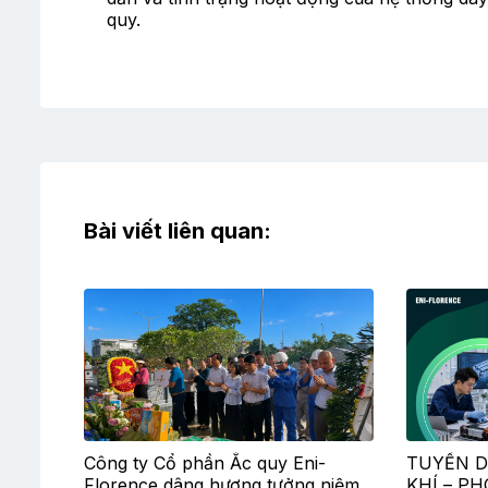
quy.
Bài viết liên quan:
Công ty Cổ phần Ắc quy Eni-
TUYỂN D
Florence dâng hương tưởng niệm
KHÍ – P