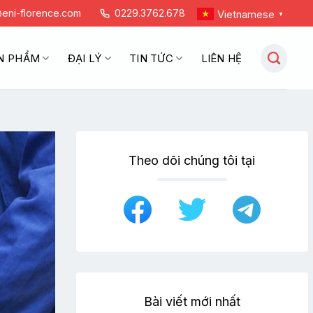
eni-florence.com
0229.3762.678
Vietnamese
▼
N PHẨM
ĐẠI LÝ
TIN TỨC
LIÊN HỆ
Theo dõi chúng tôi tại
Bài viết mới nhất