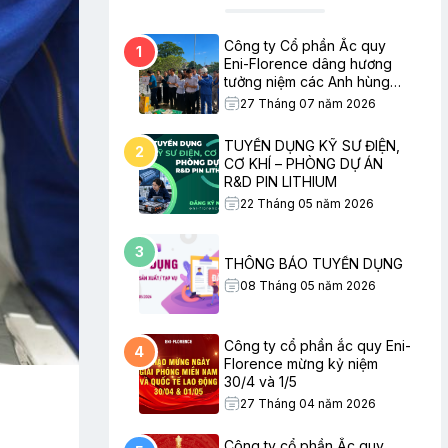
Công ty Cổ phần Ắc quy
1
Eni-Florence dâng hương
tưởng niệm các Anh hùng
Liệt sĩ nhân ngày Thương
27 Tháng 07 năm 2026
binh – Liệt sĩ
TUYỂN DỤNG KỸ SƯ ĐIỆN,
2
CƠ KHÍ – PHÒNG DỰ ÁN
R&D PIN LITHIUM
22 Tháng 05 năm 2026
3
THÔNG BÁO TUYỂN DỤNG
08 Tháng 05 năm 2026
Công ty cổ phần ắc quy Eni-
4
Florence mừng kỷ niệm
30/4 và 1/5
27 Tháng 04 năm 2026
Công ty cổ phần Ắc quy