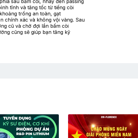
phía sau bấm còi, nháy đèn passing
h tĩnh và tăng tốc từ tiếng còi
khoảng trống an toàn, gạt
n chính xác và không vội vàng. Sau
ờng cũ và chờ đợi lần bấm còi
ường cũng sẽ giúp bạn tăng kỹ