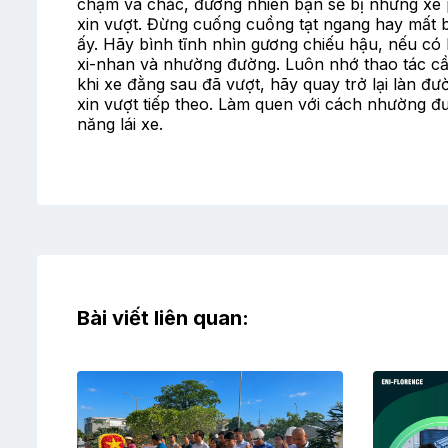
chậm và chắc, đương nhiên bạn sẽ bị những xe 
xin vượt. Đừng cuống cuồng tạt ngang hay mất bìn
ấy. Hãy bình tĩnh nhìn gương chiếu hậu, nếu có 
xi-nhan và nhường đường. Luôn nhớ thao tác cầ
khi xe đằng sau đã vượt, hãy quay trở lại làn đư
xin vượt tiếp theo. Làm quen với cách nhường đ
năng lái xe.
Bài viết liên quan: