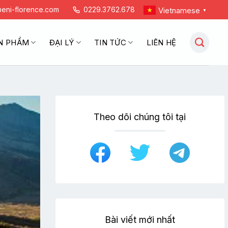
eni-florence.com
0229.3762.678
Vietnamese
▼
N PHẨM
ĐẠI LÝ
TIN TỨC
LIÊN HỆ
Theo dõi chúng tôi tại
Bài viết mới nhất