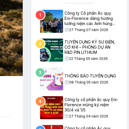
Công ty Cổ phần Ắc quy
1
Eni-Florence dâng hương
tưởng niệm các Anh hùng
Liệt sĩ nhân ngày Thương
27 Tháng 07 năm 2026
binh – Liệt sĩ
TUYỂN DỤNG KỸ SƯ ĐIỆN,
2
CƠ KHÍ – PHÒNG DỰ ÁN
R&D PIN LITHIUM
22 Tháng 05 năm 2026
3
THÔNG BÁO TUYỂN DỤNG
08 Tháng 05 năm 2026
Công ty cổ phần ắc quy Eni-
4
Florence mừng kỷ niệm
30/4 và 1/5
27 Tháng 04 năm 2026
Công ty cổ phần Ắc quy