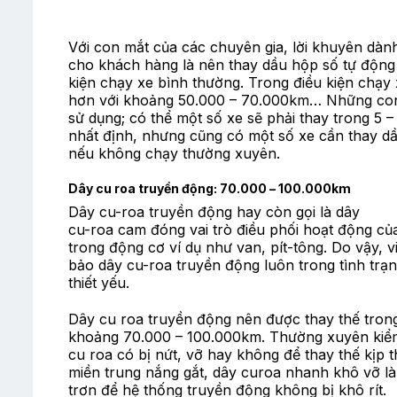
Với con mắt của các chuyên gia, lời khuyên dàn
cho khách hàng là nên thay dầu hộp số tự động
kiện chạy xe bình thường. Trong điều kiện chạy
hơn với khoảng 50.000 – 70.000km… Những con 
sử dụng; có thể một số xe sẽ phải thay trong 5
nhất định, nhưng cũng có một số xe cần thay d
nếu không chạy thường xuyên.
Dây cu roa truyền động: 70.000 – 100.000km
Dây cu-roa truyền động hay còn gọi là dây
cu-roa cam đóng vai trò điều phối hoạt động c
trong động cơ ví dụ như van, pít-tông. Do vậy, 
bảo dây cu-roa truyền động luôn trong tình trạ
thiết yếu.
Dây cu roa truyền động nên được thay thế tron
khoảng 70.000 – 100.000km. Thường xuyên kiểm
cu roa có bị nứt, vỡ hay không để thay thế kịp th
miền trung nắng gắt, dây curoa nhanh khô vỡ là
trơn để hệ thống truyền động không bị khô rít.