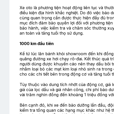
Xe oto là phương tiện hoạt động liên tục và thư
điều kiện địa hình khắc nghiệt. Do đó việc bảo d
cùng quan trọng cần được thực hiện đầy đủ tron
mục đích đảm bảo quyền lợi đối với phương tiện
bảo hành, việc kiểm tra và chăm sóc thường xu
an toàn và tăng tuổi thọ sử dụng.
1000 km đầu tiên
Kể từ lúc lăn bánh khỏi showroom đến khi đồn
quãng đường xe hơi chạy rô-đai. Kết thúc quá t
người dùng được khuyến cáo nên thay dầu bôi t
nhằm loại bỏ các mạt kim loại nhỏ sinh ra trong
cho các chi tiết bên trong động cơ và tăng tuổi 
Tùy thuộc vào dung tích nhớt của động cơ, giá l
giá của lọc dầu và giá nhân công, chi phí bảo d
vài trăm nghìn đồng đến khoảng 1 triệu đồng vớ
Bên cạnh đó, khi xe đến bảo dưỡng lần đầu, đội 
kiểm tra tổng quan các hạng mục khác như hệ t