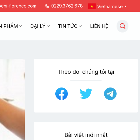
eni-florence.com
0229.3762.678
Vietnamese
▼
N PHẨM
ĐẠI LÝ
TIN TỨC
LIÊN HỆ
Theo dõi chúng tôi tại
Bài viết mới nhất