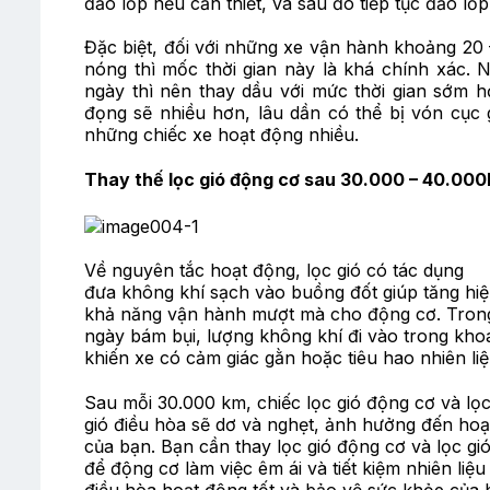
đảo lốp nếu cần thiết, và sau đó tiếp tục đảo l
Đặc biệt, đối với những xe vận hành khoảng 20 
nóng thì mốc thời gian này là khá chính xác. 
ngày thì nên thay dầu với mức thời gian sớm h
đọng sẽ nhiều hơn, lâu dần có thể bị vón cục
những chiếc xe hoạt động nhiều.
Thay thế lọc gió động cơ sau 30.000 – 40.00
Về nguyên tắc hoạt động, lọc gió có tác dụng
đưa không khí sạch vào buồng đốt giúp tăng hiệ
khả năng vận hành mượt mà cho động cơ. Trong 
ngày bám bụi, lượng không khí đi vào trong kho
khiến xe có cảm giác gằn hoặc tiêu hao nhiên li
Sau mỗi 30.000 km, chiếc lọc gió động cơ và lọ
gió điều hòa sẽ dơ và nghẹt, ảnh hưởng đến ho
của bạn. Bạn cần thay lọc gió động cơ và lọc gi
để động cơ làm việc êm ái và tiết kiệm nhiên liệ