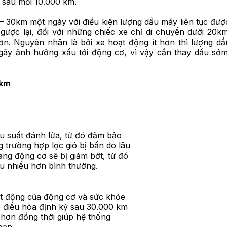
ốp sau mỗi 10.000 km.
– 30km một ngày với điều kiện lượng dầu máy liên tục đượ
Ngược lại, đối với những chiếc xe chỉ di chuyển dưới 20k
ơn. Nguyên nhân là bởi xe hoạt động ít hơn thì lượng dầ
 gây ảnh hưởng xấu tới động cơ, vì vậy cần thay dầu sớ
0km
u suất đánh lửa, từ đó đảm bảo
trường hợp lọc gió bị bẩn do lâu
ang động cơ sẽ bị giảm bớt, từ đó
ệu nhiều hơn bình thường.
c
ạt động của động cơ và sức khỏe
ó điều hòa định kỳ sau 30.000 km
u hơn đồng thời giúp hệ thống