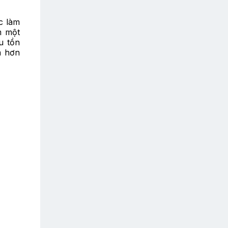
c làm
m một
u tồn
m hơn