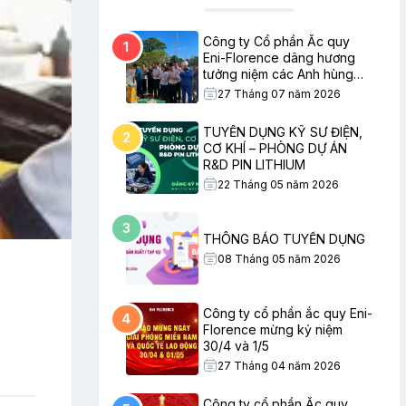
Công ty Cổ phần Ắc quy
1
Eni-Florence dâng hương
tưởng niệm các Anh hùng
Liệt sĩ nhân ngày Thương
27 Tháng 07 năm 2026
binh – Liệt sĩ
TUYỂN DỤNG KỸ SƯ ĐIỆN,
2
CƠ KHÍ – PHÒNG DỰ ÁN
R&D PIN LITHIUM
22 Tháng 05 năm 2026
3
THÔNG BÁO TUYỂN DỤNG
08 Tháng 05 năm 2026
Công ty cổ phần ắc quy Eni-
4
Florence mừng kỷ niệm
30/4 và 1/5
27 Tháng 04 năm 2026
Công ty cổ phần Ắc quy