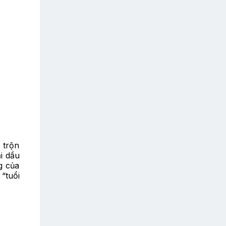
 trộn
i dầu
g của
“tuổi