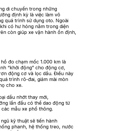
ờng di chuyển trong những
ưỡng định kỳ là việc làm vô
g quá trình sử dụng oto. Ngoài
 khi có hư hỏng nằm trong diện
yên còn giúp xe vận hành ổn định,
g hồ đo chạm mốc 1.000 km là
rình “khởi động” cho động cơ,
rơn động cơ và lọc dầu. Điều này
 quá trình rô-đai, giảm mài mòn
thọ cho xe.
oại dầu nhớt thay mới,
ưỡng lần đầu có thể dao động từ
i các mẫu xe phổ thông.
ngũ kỹ thuật sẽ tiến hành
hống phanh, hệ thống treo, nước