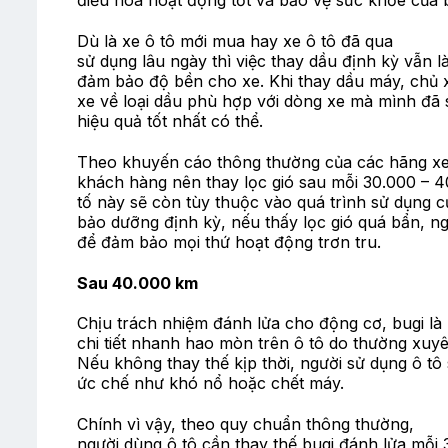
điều hòa hoạt động tốt và bảo vệ sức khỏe của 
Dù là xe ô tô mới mua hay xe ô tô đã qua
sử dụng lâu ngày thì việc thay dầu định kỳ vẫn là
đảm bảo độ bền cho xe. Khi thay dầu máy, chủ 
xe về loại dầu phù hợp với dòng xe mà mình đã 
hiệu quả tốt nhất có thể.
Theo khuyến cáo thông thường của các hãng xe
khách hàng nên thay lọc gió sau mỗi 30.000 – 4
tố này sẽ còn tùy thuộc vào quá trình sử dụng củ
bảo dưỡng định kỳ, nếu thấy lọc gió quá bẩn, n
để đảm bảo mọi thứ hoạt động trơn tru.
Sau 40.000 km
Chịu trách nhiệm đánh lửa cho động cơ, bugi là
chi tiết nhanh hao mòn trên ô tô do thường xuyên
Nếu không thay thế kịp thời, người sử dụng ô tô
ức chế như khó nổ hoặc chết máy.
Chính vì vậy, theo quy chuẩn thông thường,
người dùng ô tô cần thay thế bugi đánh lửa mỗi