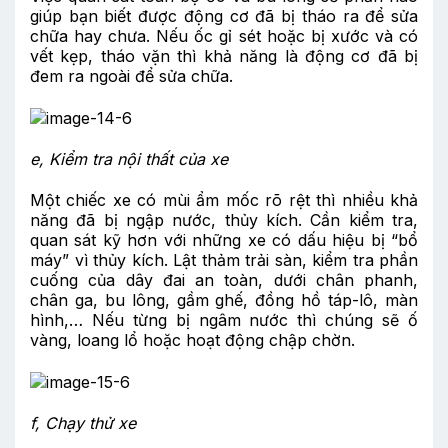
giúp bạn biết được động cơ đã bị tháo ra để sửa
chữa hay chưa. Nếu ốc gỉ sét hoặc bị xước và có
vết kẹp, tháo vặn thì khả năng là động cơ đã bị
đem ra ngoài để sửa chữa.
e,
Kiểm tra nội thất của xe
Một chiếc xe có mùi ẩm mốc rõ rệt thì nhiều khả
năng đã bị ngập nước, thủy kích. Cần kiểm tra,
quan sát kỹ hơn với những xe có dấu hiệu bị “bổ
máy” vì thủy kích. Lật thảm trải sàn, kiểm tra phần
cuống của dây đai an toàn, dưới chân phanh,
chân ga, bu lông, gầm ghế, đồng hồ táp-lô, màn
hình,… Nếu từng bị ngâm nước thì chúng sẽ ố
vàng, loang lổ hoặc hoạt động chập chờn.
f,
Chạy thử xe