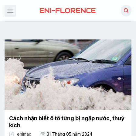
Chuyển
đến
nội
dung
Cách nhận biết ô tô từng bị ngập nước, thuỷ
kích
enimac
31 Tháng 05 năm 2024