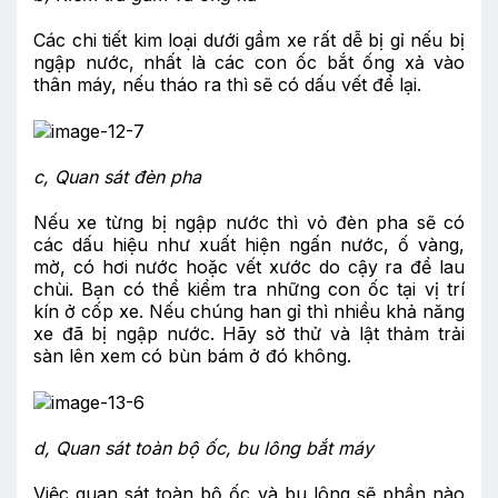
Các chi tiết kim loại dưới gầm xe rất dễ bị gỉ nếu bị
ngập nước, nhất là các con ốc bắt ống xả vào
thân máy, nếu tháo ra thì sẽ có dấu vết để lại.
c,
Quan sát đèn pha
Nếu xe từng bị ngập nước thì vỏ đèn pha sẽ có
các dấu hiệu như xuất hiện ngấn nước, ố vàng,
mờ, có hơi nước hoặc vết xước do cậy ra để lau
chùi. Bạn có thể kiểm tra những con ốc tại vị trí
kín ở cốp xe. Nếu chúng han gỉ thì nhiều khả năng
xe đã bị ngập nước. Hãy sờ thử và lật thảm trải
sàn lên xem có bùn bám ở đó không.
d,
Quan sát toàn bộ ốc, bu lông bắt máy
Việc quan sát toàn bộ ốc và bu lông sẽ phần nào