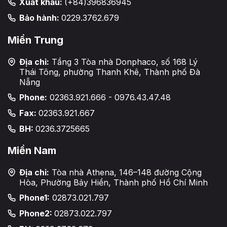
Xuất khẩu:
(+84)396836945
Bảo hành:
0229.3762.679
Miền Trung
Địa chỉ:
Tầng 3 Tòa nhà Donphaco, số 168 Lý
Thái Tông, phường Thanh Khê, Thành phố Đà
Nẵng
Phone:
02363.921.666 - 0976.43.47.48
Fax:
02363.921.667
BH:
0236.3725665
Miền Nam
Địa chỉ:
Tòa nhà Athena, 146–148 đường Cộng
Hòa, Phường Bảy Hiền, Thành phố Hồ Chí Minh
Phone1:
02873.021.797
Phone2:
02873.022.797