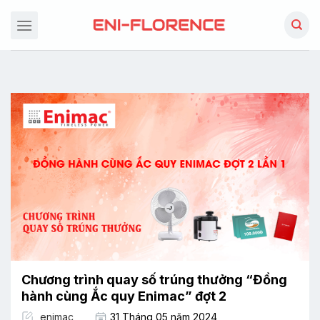
Chuyển
đến
nội
dung
Chương trình quay số trúng thưởng “Đồng
hành cùng Ắc quy Enimac” đợt 2
enimac
31 Tháng 05 năm 2024