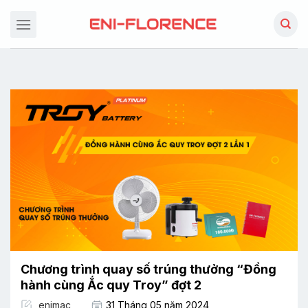
Chuyển
đến
nội
dung
Chương trình quay số trúng thưởng “Đồng
hành cùng Ắc quy Troy” đợt 2
enimac
31 Tháng 05 năm 2024