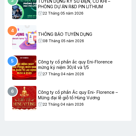
3
TUYỂN DỤNG KỸ SƯ ĐIỆN, CƠ KHÍ –
PHÒNG DỰ ÁN R&D PIN LITHIUM
22 Tháng 05 năm 2026
4
THÔNG BÁO TUYỂN DỤNG
08 Tháng 05 năm 2026
5
Công ty cổ phần ắc quy Eni-Florence
mừng kỷ niệm 30/4 và 1/5
27 Tháng 04 năm 2026
6
Công ty cổ phần Ắc quy Eni- Florence –
Mừng đại lễ giỗ tổ Hùng Vương
22 Tháng 04 năm 2026