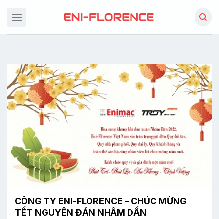
Chuyển
đến
nội
dung
CÔNG TY ENI-FLORENCE – CHÚC MỪNG
TẾT NGUYÊN ĐÁN NHÂM DẦN