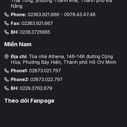
Thái Tông, phường Thanh Khê, Thành phố Đà
Nẵng
Phone:
02363.921.666 - 0976.43.47.48
Fax:
02363.921.667
BH:
0236.3725665
Miền Nam
Địa chỉ:
Tòa nhà Athena, 146–148 đường Cộng
Hòa, Phường Bảy Hiền, Thành phố Hồ Chí Minh
Phone1:
02873.021.797
Phone2:
02873.022.797
BH:
0229.3762.679
Theo dõi Fanpage