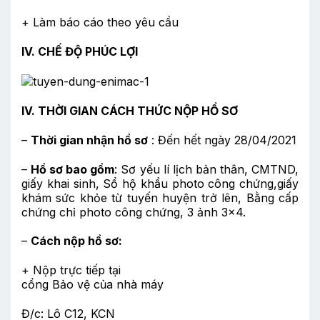
+ Làm báo cáo theo yêu cầu
IV. CHẾ ĐỘ PHÚC LỢI
IV. THỜI GIAN CÁCH THỨC NỘP HỒ SƠ
–
Thời gian nhận hồ sơ
: Đến hết ngày 28/04/2021
–
Hồ sơ bao gồm
: Sơ yếu lí lịch bản thân, CMTND,
giấy khai sinh, Sổ hộ khẩu photo công chứng,giấy
khám sức khỏe từ tuyến huyện trở lên, Bằng cấp
chứng chỉ photo công chứng, 3 ảnh 3×4.
–
Cách nộp hồ sơ:
+ Nộp trực tiếp tại
cổng Bảo vệ của nhà máy
Đ/c: Lô C12, KCN