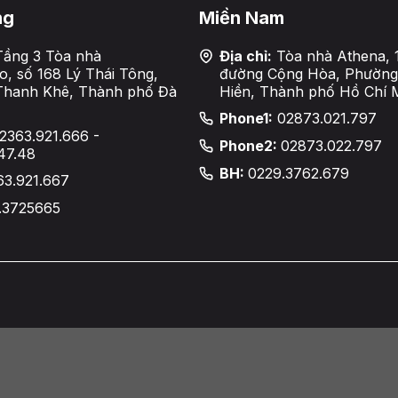
ng
Miền Nam
ầng 3 Tòa nhà
Địa chỉ:
Tòa nhà Athena, 
, số 168 Lý Thái Tông,
đường Cộng Hòa, Phường
Thanh Khê, Thành phố Đà
Hiền, Thành phố Hồ Chí 
Phone1:
02873.021.797
2363.921.666 -
Phone2:
02873.022.797
47.48
BH:
0229.3762.679
63.921.667
.3725665