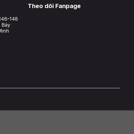
Theo dõi Fanpage
146–148
 Bảy
Minh