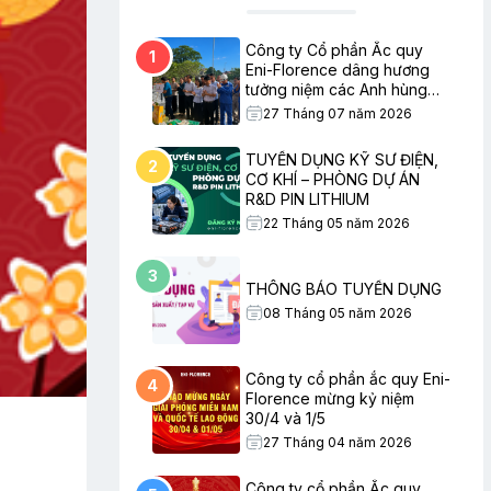
Công ty Cổ phần Ắc quy
1
Eni-Florence dâng hương
tưởng niệm các Anh hùng
Liệt sĩ nhân ngày Thương
27 Tháng 07 năm 2026
binh – Liệt sĩ
TUYỂN DỤNG KỸ SƯ ĐIỆN,
2
CƠ KHÍ – PHÒNG DỰ ÁN
R&D PIN LITHIUM
22 Tháng 05 năm 2026
3
THÔNG BÁO TUYỂN DỤNG
08 Tháng 05 năm 2026
Công ty cổ phần ắc quy Eni-
4
Florence mừng kỷ niệm
30/4 và 1/5
27 Tháng 04 năm 2026
Công ty cổ phần Ắc quy