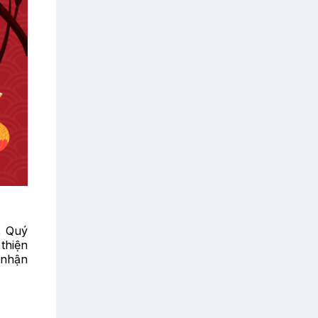
, Quý
thiện
 nhận