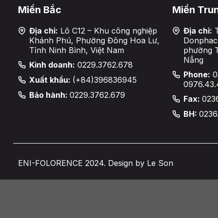
Miền Bắc
Miền Tru
Địa chỉ:
Lô C12 – Khu công nghiệp
Địa chỉ:
T
Khánh Phú, Phường Đông Hoa Lư,
Donphaco
Tỉnh Ninh Bình, Việt Nam
phường 
Nẵng
Kinh doanh:
0229.3762.678
Phone:
0
Xuất khẩu:
(+84)396836945
0976.43.
Bảo hành:
0229.3762.679
Fax:
023
BH:
0236
ENI-FOLORENCE 2024. Design by Le Son