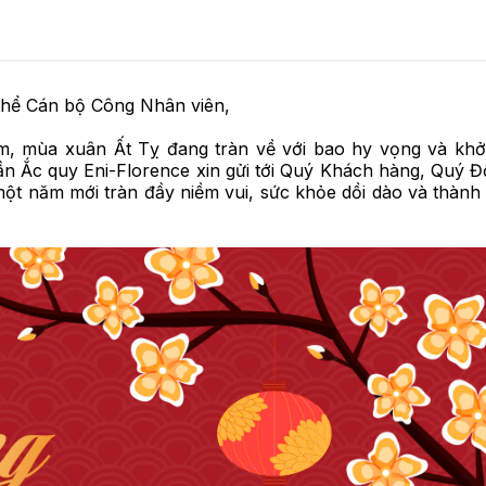
thể Cán bộ Công Nhân viên,
năm, mùa xuân Ất Tỵ đang tràn về với bao hy vọng và khở
n Ắc quy Eni-Florence xin gửi tới Quý Khách hàng, Quý Đố
một năm mới tràn đầy niềm vui, sức khỏe dồi dào và thành