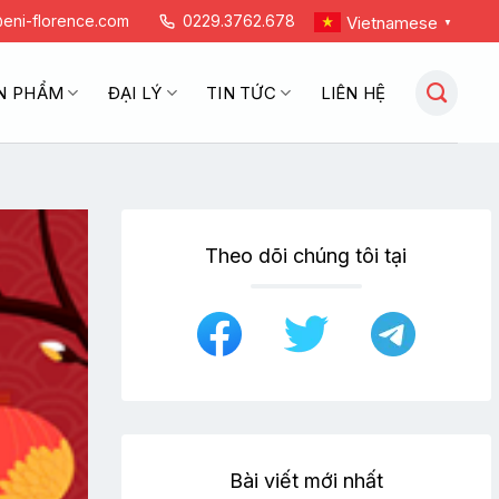
eni-florence.com
0229.3762.678
Vietnamese
▼
N PHẨM
ĐẠI LÝ
TIN TỨC
LIÊN HỆ
Theo dõi chúng tôi tại
Bài viết mới nhất