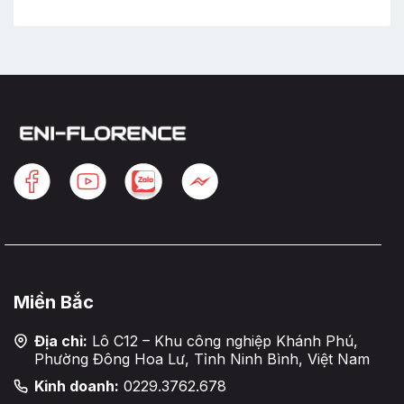
Miền Bắc
Địa chỉ:
Lô C12 – Khu công nghiệp Khánh Phú,
Phường Đông Hoa Lư, Tỉnh Ninh Bình, Việt Nam
Kinh doanh:
0229.3762.678