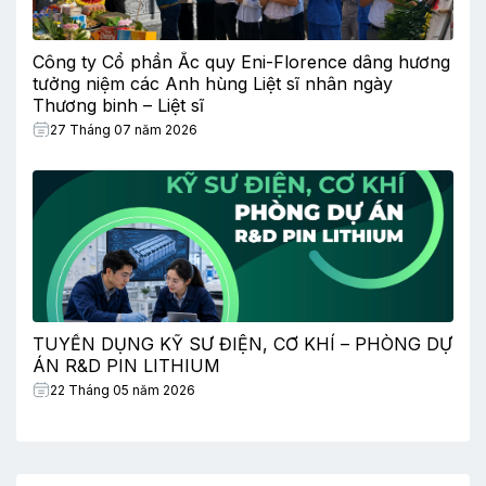
Công ty Cổ phần Ắc quy Eni-Florence dâng hương
tưởng niệm các Anh hùng Liệt sĩ nhân ngày
Thương binh – Liệt sĩ
27 Tháng 07 năm 2026
TUYỂN DỤNG KỸ SƯ ĐIỆN, CƠ KHÍ – PHÒNG DỰ
ÁN R&D PIN LITHIUM
22 Tháng 05 năm 2026