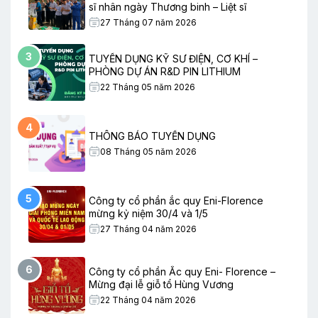
sĩ nhân ngày Thương binh – Liệt sĩ
27 Tháng 07 năm 2026
3
TUYỂN DỤNG KỸ SƯ ĐIỆN, CƠ KHÍ –
PHÒNG DỰ ÁN R&D PIN LITHIUM
22 Tháng 05 năm 2026
4
THÔNG BÁO TUYỂN DỤNG
08 Tháng 05 năm 2026
5
Công ty cổ phần ắc quy Eni-Florence
mừng kỷ niệm 30/4 và 1/5
27 Tháng 04 năm 2026
6
Công ty cổ phần Ắc quy Eni- Florence –
Mừng đại lễ giỗ tổ Hùng Vương
22 Tháng 04 năm 2026