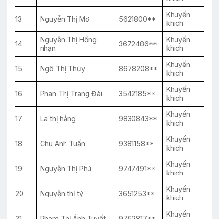
Khuyến
13
Nguyễn Thị Mơ
5621800**
khích
Nguyễn Thị Hồng
Khuyến
14
3672486**
nhạn
khích
Khuyến
15
Ngô Thị Thủy
8678208**
khích
Khuyến
16
Phan Thị Trang Đài
3542185**
khích
Khuyến
17
La thị hằng
9830843**
khích
Khuyến
18
Chu Anh Tuấn
9381158**
khích
Khuyến
19
Nguyễn Thị Phú
9747491**
khích
Khuyến
20
Nguyễn thị tý
3651253**
khích
Khuyến
21
Phạm Thị Ánh Tuyết
9792817**