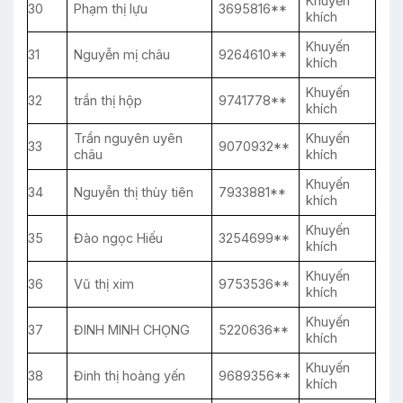
Khuyến
30
Phạm thị lựu
3695816**
khích
Khuyến
31
Nguyễn mị châu
9264610**
khích
Khuyến
32
trần thị hộp
9741778**
khích
Trần nguyên uyên
Khuyến
33
9070932**
châu
khích
Khuyến
34
Nguyễn thị thùy tiên
7933881**
khích
Khuyến
35
Đào ngọc Hiếu
3254699**
khích
Khuyến
36
Vũ thị xim
9753536**
khích
Khuyến
37
ĐINH MINH CHỌNG
5220636**
khích
Khuyến
38
Đinh thị hoàng yến
9689356**
khích