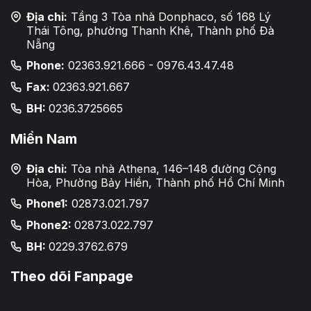
Địa chỉ:
Tầng 3 Tòa nhà Donphaco, số 168 Lý
Thái Tông, phường Thanh Khê, Thành phố Đà
Nẵng
Phone:
02363.921.666 - 0976.43.47.48
Fax:
02363.921.667
BH:
0236.3725665
Miền Nam
Địa chỉ:
Tòa nhà Athena, 146–148 đường Cộng
Hòa, Phường Bảy Hiền, Thành phố Hồ Chí Minh
Phone1:
02873.021.797
Phone2:
02873.022.797
BH:
0229.3762.679
Theo dõi Fanpage