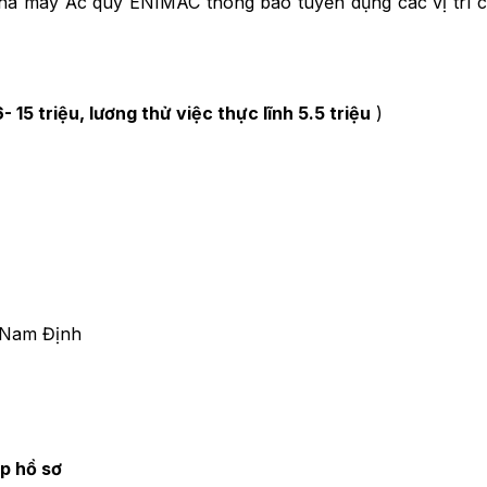
à máy Ắc quy ENIMAC thông báo tuyển dụng các vị trí c
6- 15 triệu, lương thử việc thực lĩnh 5.5 triệu
)
, Nam Định
ộp hồ sơ