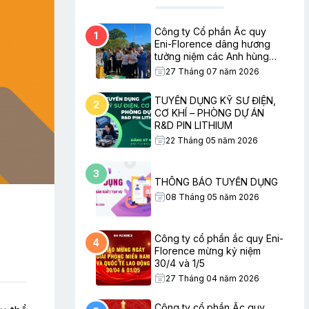
Công ty Cổ phần Ắc quy
1
Eni-Florence dâng hương
tưởng niệm các Anh hùng
Liệt sĩ nhân ngày Thương
27 Tháng 07 năm 2026
binh – Liệt sĩ
TUYỂN DỤNG KỸ SƯ ĐIỆN,
2
CƠ KHÍ – PHÒNG DỰ ÁN
R&D PIN LITHIUM
22 Tháng 05 năm 2026
3
THÔNG BÁO TUYỂN DỤNG
08 Tháng 05 năm 2026
Công ty cổ phần ắc quy Eni-
4
Florence mừng kỷ niệm
30/4 và 1/5
27 Tháng 04 năm 2026
Công ty cổ phần Ắc quy