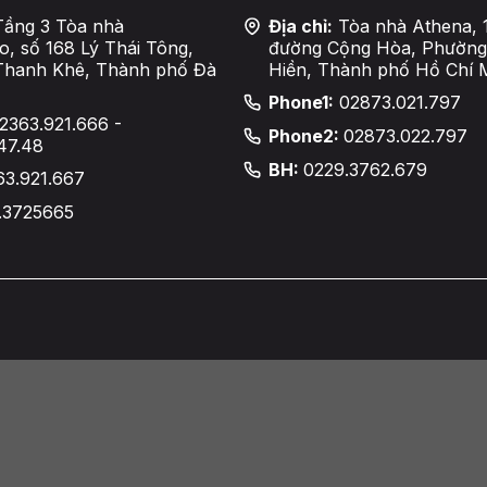
ầng 3 Tòa nhà
Địa chỉ:
Tòa nhà Athena, 
, số 168 Lý Thái Tông,
đường Cộng Hòa, Phường
Thanh Khê, Thành phố Đà
Hiền, Thành phố Hồ Chí 
Phone1:
02873.021.797
2363.921.666 -
Phone2:
02873.022.797
47.48
BH:
0229.3762.679
63.921.667
.3725665