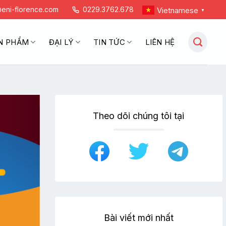
eni-florence.com
0229.3762.678
Vietnamese
▼
N PHẨM
ĐẠI LÝ
TIN TỨC
LIÊN HỆ
Theo dõi chúng tôi tại
Bài viết mới nhất