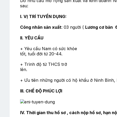
Do nhu cầu mở rộng sản xuất và kinh doanh Nh
sau:
I. VỊ TRÍ TUYỂN DỤNG:
Công nhân sản xuất
: 03 người (
Lương cơ bản
II. YÊU CẦU
+ Yêu cầu Nam có sức khỏe
tốt, tuổi đời từ 20-44.
+ Trình độ từ THCS trở
lên.
+ Ưu tiên những người có hộ khẩu ở Ninh Bình
III. CHẾ ĐỘ PHÚC LỢI
IV. Thời gian thu hồ sơ , cách nộp hồ sơ, hạn n