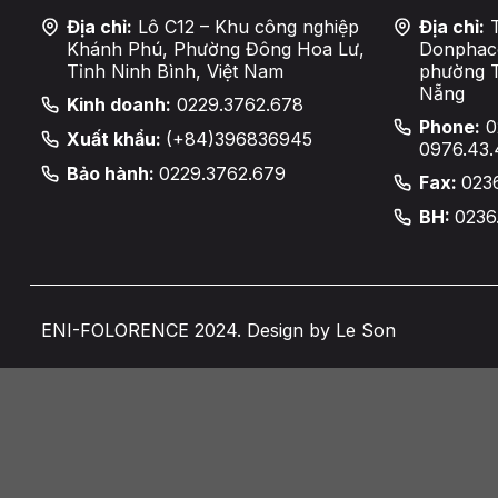
Địa chỉ:
Lô C12 – Khu công nghiệp
Địa chỉ:
T
Khánh Phú, Phường Đông Hoa Lư,
Donphaco
Tỉnh Ninh Bình, Việt Nam
phường 
Nẵng
Kinh doanh:
0229.3762.678
Phone:
0
Xuất khẩu:
(+84)396836945
0976.43.
Bảo hành:
0229.3762.679
Fax:
023
BH:
0236
ENI-FOLORENCE 2024. Design by Le Son