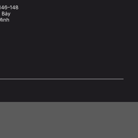
146–148
 Bảy
Minh