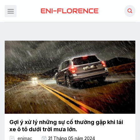
Chuyển
đến
nội
dung
Gợi ý xử lý những sự cố thường gặp khi lái
xe ô tô dưới trời mưa lớn.
enimac
31 Tháng 05 năm 2024