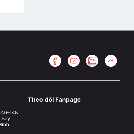
Theo dõi Fanpage
146–148
 Bảy
Minh