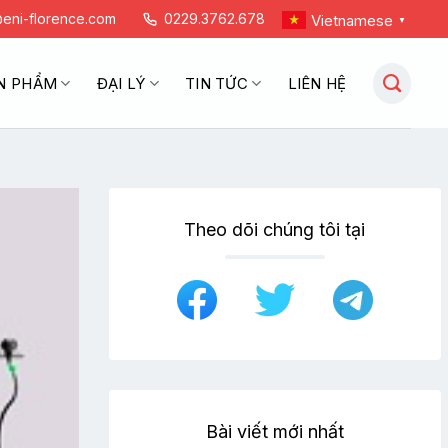
eni-florence.com
0229.3762.678
Vietnamese
▼
N PHẨM
ĐẠI LÝ
TIN TỨC
LIÊN HỆ
Theo dõi chúng tôi tại
Bài viết mới nhất