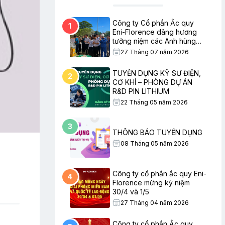
Công ty Cổ phần Ắc quy
1
Eni-Florence dâng hương
tưởng niệm các Anh hùng
Liệt sĩ nhân ngày Thương
27 Tháng 07 năm 2026
binh – Liệt sĩ
TUYỂN DỤNG KỸ SƯ ĐIỆN,
2
CƠ KHÍ – PHÒNG DỰ ÁN
R&D PIN LITHIUM
22 Tháng 05 năm 2026
3
THÔNG BÁO TUYỂN DỤNG
08 Tháng 05 năm 2026
Công ty cổ phần ắc quy Eni-
4
Florence mừng kỷ niệm
30/4 và 1/5
27 Tháng 04 năm 2026
Công ty cổ phần Ắc quy