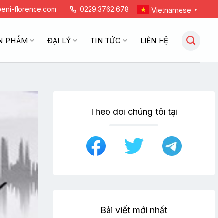
eni-florence.com
0229.3762.678
Vietnamese
▼
N PHẨM
ĐẠI LÝ
TIN TỨC
LIÊN HỆ
Theo dõi chúng tôi tại
Bài viết mới nhất