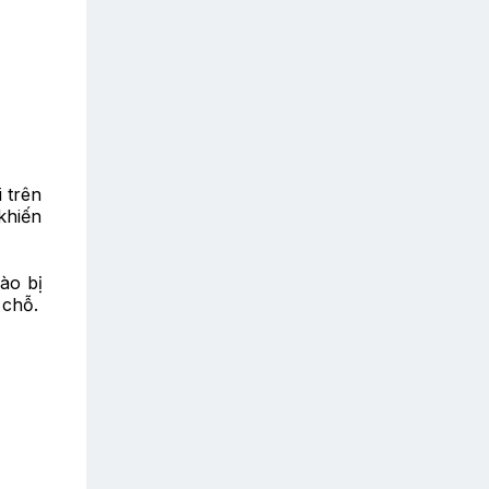
 trên
khiến
ào bị
 chỗ.