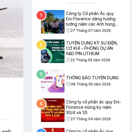
Công ty Cổ phần Ắc quy
1
Eni-Florence dâng hương
tưởng niệm các Anh hùng
Liệt sĩ nhân ngày Thương
27 Tháng 07 năm 2026
binh – Liệt sĩ
TUYỂN DỤNG KỸ SƯ ĐIỆN,
2
CƠ KHÍ – PHÒNG DỰ ÁN
R&D PIN LITHIUM
22 Tháng 05 năm 2026
3
THÔNG BÁO TUYỂN DỤNG
08 Tháng 05 năm 2026
Công ty cổ phần ắc quy Eni-
4
Florence mừng kỷ niệm
30/4 và 1/5
27 Tháng 04 năm 2026
Công ty cổ phần Ắc quy
 ngồi