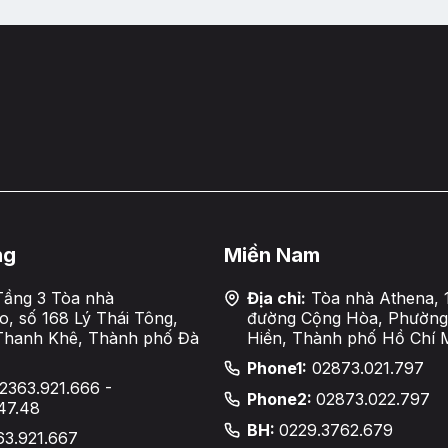
ng
Miền Nam
ầng 3 Tòa nhà
Địa chỉ:
Tòa nhà Athena, 
, số 168 Lý Thái Tông,
đường Cộng Hòa, Phường
Thanh Khê, Thành phố Đà
Hiền, Thành phố Hồ Chí 
Phone1:
02873.021.797
2363.921.666 -
Phone2:
02873.022.797
47.48
BH:
0229.3762.679
63.921.667