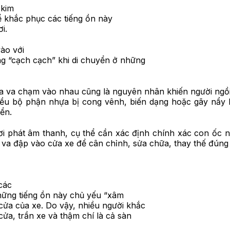
 kim
để khắc phục các tiếng ồn này
i.
ào với
ng “cạch cạch” khi di chuyển ở những
ựa va chạm vào nhau cũng là nguyên nhân khiến người ngồi
iều bộ phận nhựa bị cong vênh, biến dạng hoặc gãy nẩy 
yển.
ơi phát âm thanh, cụ thể cần xác định chính xác con ốc n
o va đập vào cửa xe để cân chỉnh, sửa chữa, thay thế đúng
các
Những tiếng ồn này chủ yếu “xâm
cửa của xe. Do vậy, nhiều người khắc
a, trần xe và thậm chí là cả sàn