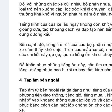
Đối với những chiếc xe cũ, nhiều bộ phận nhựa,
loại trở nên xuống cấp, lọc xóc khi di chuyển, 
thường khá khó vì nguồn phát ra nằm ở nhiều nơ
Tiếng kính của cửa xe lâu ngày không còn khít v
gioăng cửa, tạo khoảng cách va đập tạo nên tiế
cung đường xấu.
Bên cạnh đó, tiếng “rè rè” của các bộ phận nh
xe cảm thấy khó chịu. Trên các mẫu xe cũ, nh
các chi tiết này ọp ẹp, tạo ra tiếng ồn khi di chu
Để khắc phục những tiếng ồn này, cần tìm ra n
lỏng, miếng nhựa nào bị rơi ra hay tấm kính nà
4. Tạp âm bên ngoài
Tạp âm từ bên ngoài rất đa dạng như: tiếng của 
phương tiện giao thông, tiếng gió, tiếng mưa… 
nhập” vào khoang thông qua các lớp vỏ và các 
phục bằng cách dán một lớp chống ồn cho các cử
xe.