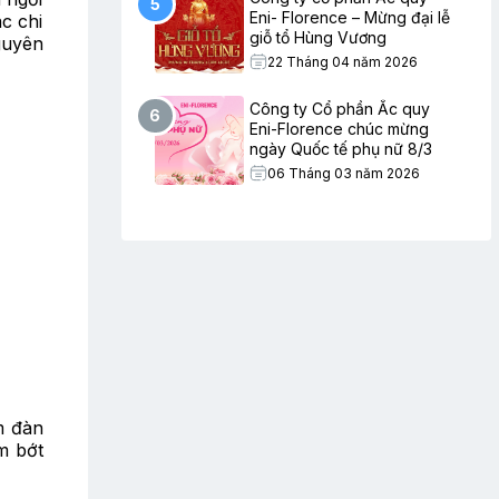
5
Eni- Florence – Mừng đại lễ
c chi
giỗ tổ Hùng Vương
guyên
22 Tháng 04 năm 2026
Công ty Cổ phần Ắc quy
6
Eni-Florence chúc mừng
ngày Quốc tế phụ nữ 8/3
06 Tháng 03 năm 2026
m đàn
m bớt