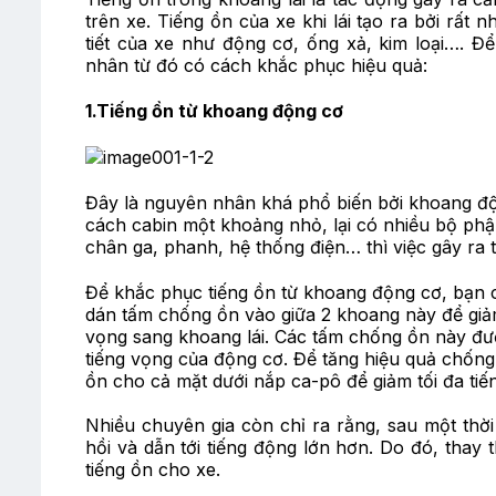
trên xe. Tiếng ồn của xe khi lái tạo ra bởi rất
tiết của xe như động cơ, ống xả, kim loại…. Đ
nhân từ đó có cách khắc phục hiệu quả:
1.Tiếng ồn từ khoang động cơ
Đây là nguyên nhân khá phổ biến bởi khoang độ
cách cabin một khoảng nhỏ, lại có nhiều bộ phậ
chân ga, phanh, hệ thống điện… thì việc gây ra t
Để khắc phục tiếng ồn từ khoang động cơ, bạn 
dán tấm chống ồn vào giữa 2 khoang này để gi
vọng sang khoang lái. Các tấm chống ồn này được 
tiếng vọng của động cơ. Để tăng hiệu quả chốn
ồn cho cả mặt dưới nắp ca-pô để giảm tối đa tiế
Nhiều chuyên gia còn chỉ ra rằng, sau một thờ
hồi và dẫn tới tiếng động lớn hơn. Do đó, thay
tiếng ồn cho xe.