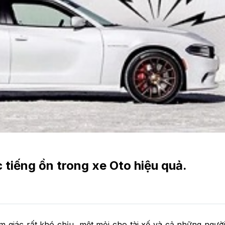
tiếng ồn trong xe Oto hiệu quả.
m giác rất khó chịu, mệt mỏi cho tài xế và cả những người