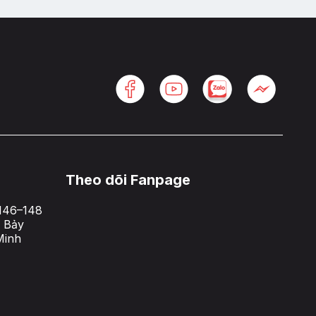
Theo dõi Fanpage
146–148
 Bảy
Minh