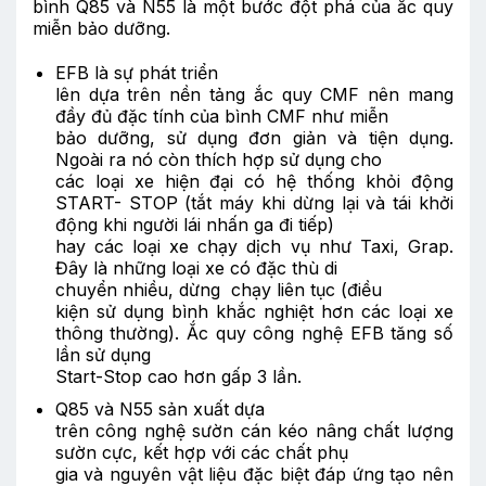
bình Q85 và N55 là một bước đột phá của ắc quy
miễn bảo dưỡng.
EFB là sự phát triển
lên dựa trên nền tảng ắc quy CMF nên mang
đầy đủ đặc tính của bình CMF như miễn
bảo dưỡng, sử dụng đơn giản và tiện dụng.
Ngoài ra nó còn thích hợp sử dụng cho
các loại xe hiện đại có hệ thống khỏi động
START- STOP (tắt máy khi dừng lại và tái khởi
động khi người lái nhấn ga đi tiếp)
hay các loại xe chạy dịch vụ như Taxi, Grap.
Đây là những loại xe có đặc thù di
chuyển nhiều, dừng chạy liên tục (điều
kiện sử dụng bình khắc nghiệt hơn các loại xe
thông thường). Ắc quy công nghệ EFB tăng số
lần sử dụng
Start-Stop cao hơn gấp 3 lần.
Q85 và N55 sản xuất dựa
trên công nghệ sườn cán kéo nâng chất lượng
sườn cực, kết hợp với các chất phụ
gia và nguyên vật liệu đặc biệt đáp ứng tạo nên