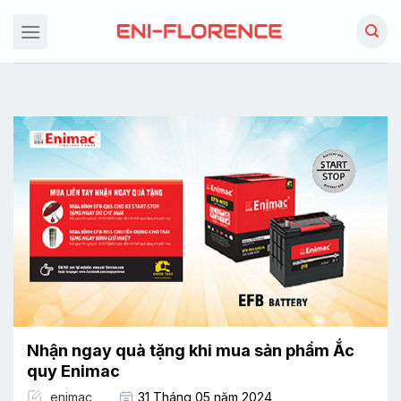
Chuyển
đến
nội
dung
Nhận ngay quà tặng khi mua sản phẩm Ắc
quy Enimac
enimac
31 Tháng 05 năm 2024