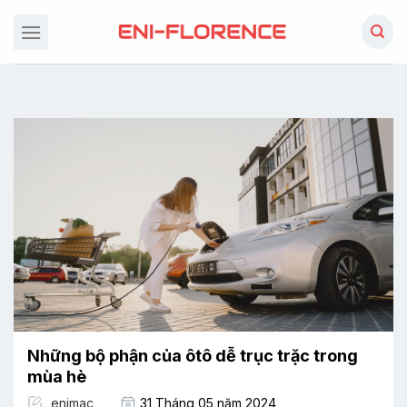
Chuyển
đến
nội
dung
Những bộ phận của ôtô dễ trục trặc trong
mùa hè
enimac
31 Tháng 05 năm 2024