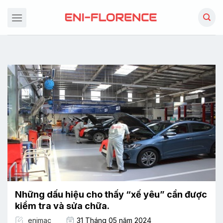
Chuyển
đến
nội
dung
Những dấu hiệu cho thấy “xế yêu” cần được
kiểm tra và sửa chữa.
enimac
31 Tháng 05 năm 2024