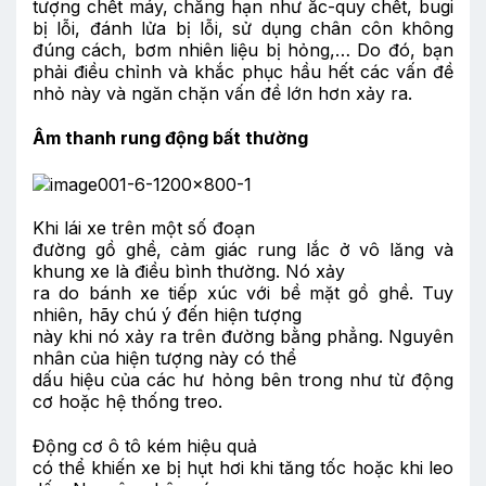
tượng chết máy, chẳng hạn như ắc-quy chết, bugi
bị lỗi, đánh lửa bị lỗi, sử dụng chân côn không
đúng cách, bơm nhiên liệu bị hỏng,… Do đó, bạn
phải điều chỉnh và khắc phục hầu hết các vấn đề
nhỏ này và ngăn chặn vấn đề lớn hơn xảy ra.
Âm thanh rung động bất thường
Khi lái xe trên một số đoạn
đường gồ ghề, cảm giác rung lắc ở vô lăng và
khung xe là điều bình thường. Nó xảy
ra do bánh xe tiếp xúc với bề mặt gồ ghề. Tuy
nhiên, hãy chú ý đến hiện tượng
này khi nó xảy ra trên đường bằng phẳng. Nguyên
nhân của hiện tượng này có thể
dấu hiệu của các hư hỏng bên trong như từ động
cơ hoặc hệ thống treo.
Động cơ ô tô kém hiệu quả
có thể khiến xe bị hụt hơi khi tăng tốc hoặc khi leo