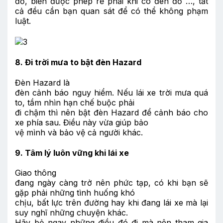
đỗ, biển được phép rẽ phải khi có đèn đỏ …, tất
cả đều cần bạn quan sát để có thể không phạm
luật.
8. Đi trời mưa to bật đèn Hazard
Đèn Hazard là
đèn cảnh báo nguy hiểm. Nếu lái xe trời mưa quá
to, tầm nhìn hạn chế buộc phải
đi chậm thì nên bật đèn Hazard để cảnh báo cho
xe phía sau. Điều này vừa giúp bảo
vệ mình và bảo vệ cả người khác.
9. Tâm lý luôn vững khi lái xe
Giao thông
đang ngày càng trở nên phức tạp, có khi bạn sẽ
gặp phải những tình huống khó
chịu, bất lực trên đường hay khi đang lái xe mà lại
suy nghĩ những chuyện khác.
Hãy bỏ ngay những điều đó đi mà nên tham gia