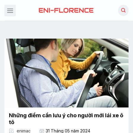
Chuyển
đến
nội
dung
Những điểm cần lưu ý cho người mới lái xe ô
tô
enimac
31 Tháng 05 năm 2024