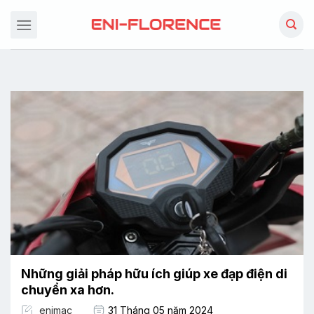
Chuyển
đến
nội
dung
Những giải pháp hữu ích giúp xe đạp điện di
chuyển xa hơn.
enimac
31 Tháng 05 năm 2024