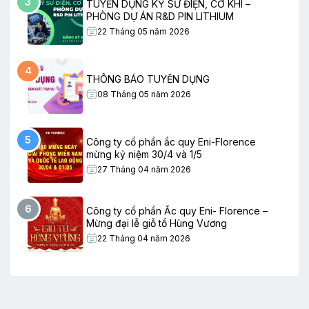
3
TUYỂN DỤNG KỸ SƯ ĐIỆN, CƠ KHÍ –
PHÒNG DỰ ÁN R&D PIN LITHIUM
22 Tháng 05 năm 2026
4
THÔNG BÁO TUYỂN DỤNG
08 Tháng 05 năm 2026
5
Công ty cổ phần ắc quy Eni-Florence
mừng kỷ niệm 30/4 và 1/5
27 Tháng 04 năm 2026
6
Công ty cổ phần Ắc quy Eni- Florence –
Mừng đại lễ giỗ tổ Hùng Vương
22 Tháng 04 năm 2026