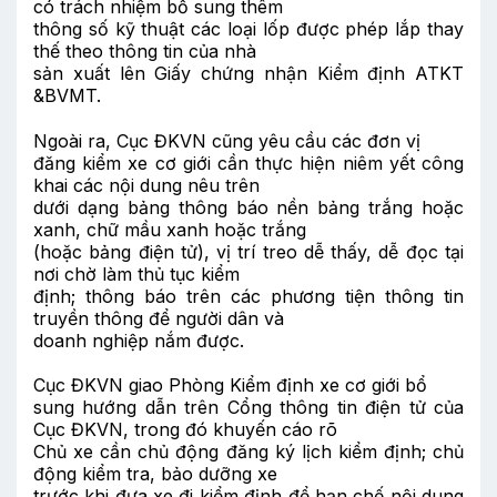
có trách nhiệm bổ sung thêm
thông số kỹ thuật các loại lốp được phép lắp thay
thế theo thông tin của nhà
sản xuất lên Giấy chứng nhận Kiểm định ATKT
&BVMT.
Ngoài ra, Cục ĐKVN cũng yêu cầu các đơn vị
đăng kiểm xe cơ giới cần thực hiện niêm yết công
khai các nội dung nêu trên
dưới dạng bảng thông báo nền bảng trắng hoặc
xanh, chữ mầu xanh hoặc trắng
(hoặc bảng điện tử), vị trí treo dễ thấy, dễ đọc tại
nơi chờ làm thủ tục kiểm
định; thông báo trên các phương tiện thông tin
truyền thông để người dân và
doanh nghiệp nắm được.
Cục ĐKVN giao Phòng Kiểm định xe cơ giới bổ
sung hướng dẫn trên Cổng thông tin điện tử của
Cục ĐKVN, trong đó khuyến cáo rõ
Chủ xe cần chủ động đăng ký lịch kiểm định; chủ
động kiểm tra, bảo dưỡng xe
trước khi đưa xe đi kiểm định để hạn chế nội dung