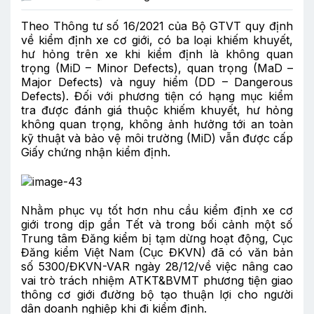
Theo Thông tư số 16/2021 của Bộ GTVT quy định
về kiểm định xe cơ giới, có ba loại khiếm khuyết,
hư hỏng trên xe khi kiểm định là không quan
trọng (MiD – Minor Defects), quan trọng (MaD –
Major Defects) và nguy hiểm (DD – Dangerous
Defects). Đối với phương tiện có hạng mục kiểm
tra được đánh giá thuộc khiếm khuyết, hư hỏng
không quan trọng, không ảnh hưởng tới an toàn
kỹ thuật và bảo vệ môi trường (MiD) vẫn được cấp
Giấy chứng nhận kiểm định.
Nhằm phục vụ tốt hơn nhu cầu kiểm định xe cơ
giới trong dịp gần Tết và trong bối cảnh một số
Trung tâm Đăng kiểm bị tạm dừng hoạt động, Cục
Đăng kiểm Việt Nam (Cục ĐKVN) đã có văn bản
số 5300/ĐKVN-VAR ngày 28/12/về việc nâng cao
vai trò trách nhiệm ATKT&BVMT phương tiện giao
thông cơ giới đường bộ tạo thuận lợi cho người
dân doanh nghiệp khi đi kiểm định.