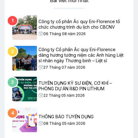
Bài viết mới nhất
1
Công ty cổ phần Ắc quy Eni-Florence tổ
chức chương trình du lịch cho CBCNV
06 Tháng 08 năm 2026
Công ty Cổ phần Ắc quy Eni-Florence
2
dâng hương tưởng niệm các Anh hùng Liệt
sĩ nhân ngày Thương binh – Liệt sĩ
27 Tháng 07 năm 2026
3
TUYỂN DỤNG KỸ SƯ ĐIỆN, CƠ KHÍ –
PHÒNG DỰ ÁN R&D PIN LITHIUM
22 Tháng 05 năm 2026
4
THÔNG BÁO TUYỂN DỤNG
08 Tháng 05 năm 2026