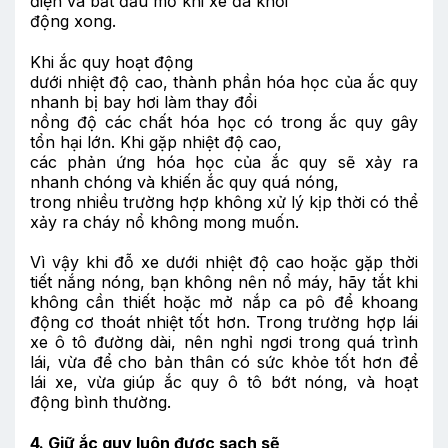
điện và bắt đầu mở khi xe đã khởi
động xong.
Khi ắc quy hoạt động
dưới nhiệt độ cao, thành phần hóa học của ắc quy
nhanh bị bay hơi làm thay đổi
nồng độ các chất hóa học có trong ắc quy gây
tổn hại lớn. Khi gặp nhiệt độ cao,
các phản ứng hóa học của ắc quy sẽ xảy ra
nhanh chóng và khiến ắc quy quá nóng,
trong nhiều trường hợp không xử lý kịp thời có thể
xảy ra cháy nổ không mong muốn.
Vì vậy khi đỗ xe dưới nhiệt độ cao hoặc gặp thời
tiết nắng nóng, bạn không nên nổ máy, hãy tắt khi
không cần thiết hoặc mở nắp ca pô để khoang
động cơ thoát nhiệt tốt hơn. Trong trường hợp lái
xe ô tô đường dài, nên nghỉ ngơi trong quá trình
lái, vừa để cho bản thân có sức khỏe tốt hơn để
lái xe, vừa giúp ắc quy ô tô bớt nóng, và hoạt
động bình thường.
4. Giữ ắc quy luôn được sạch sẽ