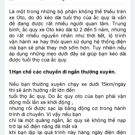
Là một trong những bộ phận không thể thiếu trên
xe Oto, do đó kéo dài tuổi thọ của ắc quy là vấn
đề đang được rất nhiều người quan tâm. Trung
bình, ắc quy xe Oto kéo dài từ 2 đến 5 năm, nhưng
do rất nhiều nguyên nhân như thời tiết, lộ trình
vận hành xe hay thói quen sử dụng hệ thống điện
mà bạn sẽ phải thay mới sớm hơn. Tuy nhiên nếu
áp dụng những mẹo dưới đây sẽ giúp bạn kéo dài
được tuổi thọ của ắc quy.
1
.
Hạn chế các chuyến đi ngắn thường xuyên.
Nếu bạn thường xuyên chạy xe dưới 15km/ngày
thì sẽ ảnh hưởng rất lớn đến
tuổi thọ ắc quy. Do ắc quy oto của bạn phải vận
động mỗi lần xe khởi động ,
nhưng rồi được sạc lại bằng động cơ trong hành
trình di chuyển. Vì vậy nếu bạn
chỉ lái một quãng ngắn, ắc quy sẽ không thể nạp
trở lại số điện năng đã mất và
khi bạn lặp lại quá trình này hàng ngày điện điện