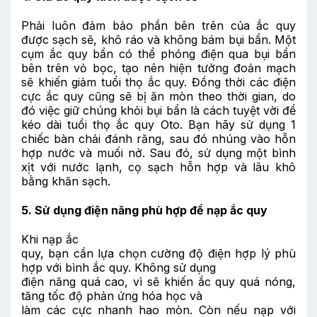
Phải luôn đảm bảo phần bên trên của ắc quy
được sạch sẽ, khô ráo và không bám bụi bẩn. Một
cụm ắc quy bẩn có thể phóng điện qua bụi bẩn
bên trên vỏ bọc, tạo nên hiện tưởng đoản mạch
sẽ khiến giảm tuổi thọ ắc quy. Đồng thời các điện
cực ắc quy cũng sẽ bị ăn mòn theo thời gian, do
đó việc giữ chúng khỏi bụi bẩn là cách tuyệt vời để
kéo dài tuổi thọ ắc quy Oto. Bạn hãy sử dụng 1
chiếc bàn chải đánh răng, sau đó nhúng vào hỗn
hợp nước và muối nở. Sau đó, sử dụng một bình
xịt với nước lạnh, cọ sạch hỗn hợp và lâu khô
bằng khăn sạch.
5. Sử dụng điện năng phù hợp để nạp ắc quy
Khi nạp ắc
quy, bạn cần lựa chọn cường độ điện hợp lý phù
hợp với bình ắc quy. Không sử dụng
điện năng quá cao, vì sẽ khiến ắc quy quá nóng,
tăng tốc độ phản ứng hóa học và
làm các cực nhanh hao mòn. Còn nếu nạp với