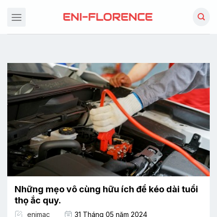
Chuyển
đến
nội
dung
Những mẹo vô cùng hữu ích để kéo dài tuổi
thọ ắc quy.
enimac
31 Tháng 05 năm 2024