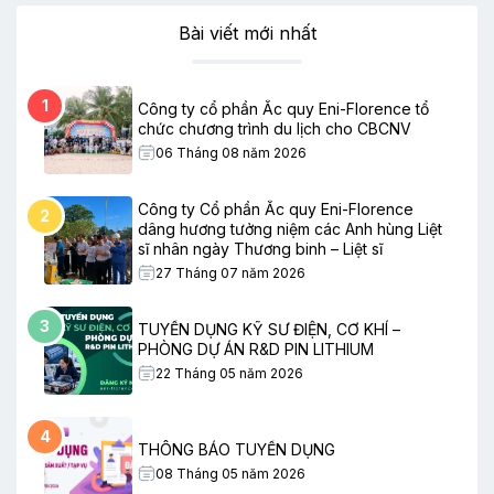
Bài viết mới nhất
1
Công ty cổ phần Ắc quy Eni-Florence tổ
chức chương trình du lịch cho CBCNV
06 Tháng 08 năm 2026
Công ty Cổ phần Ắc quy Eni-Florence
2
dâng hương tưởng niệm các Anh hùng Liệt
sĩ nhân ngày Thương binh – Liệt sĩ
27 Tháng 07 năm 2026
3
TUYỂN DỤNG KỸ SƯ ĐIỆN, CƠ KHÍ –
PHÒNG DỰ ÁN R&D PIN LITHIUM
22 Tháng 05 năm 2026
4
THÔNG BÁO TUYỂN DỤNG
08 Tháng 05 năm 2026