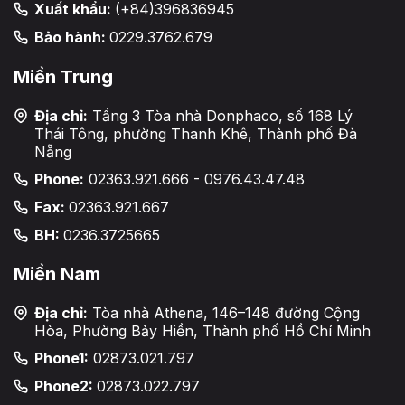
Xuất khẩu:
(+84)396836945
Bảo hành:
0229.3762.679
Miền Trung
Địa chỉ:
Tầng 3 Tòa nhà Donphaco, số 168 Lý
Thái Tông, phường Thanh Khê, Thành phố Đà
Nẵng
Phone:
02363.921.666 - 0976.43.47.48
Fax:
02363.921.667
BH:
0236.3725665
Miền Nam
Địa chỉ:
Tòa nhà Athena, 146–148 đường Cộng
Hòa, Phường Bảy Hiền, Thành phố Hồ Chí Minh
Phone1:
02873.021.797
Phone2:
02873.022.797