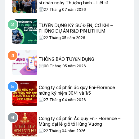
sĩ nhân ngày Thương binh – Liệt sĩ
27 Tháng 07 năm 2026
3
TUYỂN DỤNG KỸ SƯ ĐIỆN, CƠ KHÍ –
PHÒNG DỰ ÁN R&D PIN LITHIUM
22 Tháng 05 năm 2026
4
THÔNG BÁO TUYỂN DỤNG
08 Tháng 05 năm 2026
5
Công ty cổ phần ắc quy Eni-Florence
mừng kỷ niệm 30/4 và 1/5
27 Tháng 04 năm 2026
6
Công ty cổ phần Ắc quy Eni- Florence –
Mừng đại lễ giỗ tổ Hùng Vương
22 Tháng 04 năm 2026