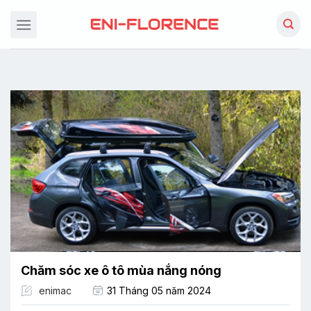
Chuyển
đến
nội
dung
Chăm sóc xe ô tô mùa nắng nóng
enimac
31 Tháng 05 năm 2024