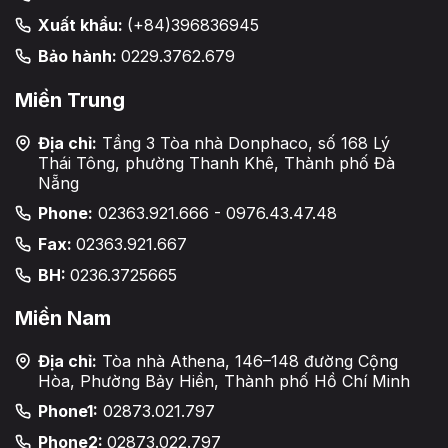
Xuất khẩu:
(+84)396836945
Bảo hành:
0229.3762.679
Miền Trung
Địa chỉ:
Tầng 3 Tòa nhà Donphaco, số 168 Lý
Thái Tông, phường Thanh Khê, Thành phố Đà
Nẵng
Phone:
02363.921.666 - 0976.43.47.48
Fax:
02363.921.667
BH:
0236.3725665
Miền Nam
Địa chỉ:
Tòa nhà Athena, 146–148 đường Cộng
Hòa, Phường Bảy Hiền, Thành phố Hồ Chí Minh
Phone1:
02873.021.797
Phone2:
02873.022.797