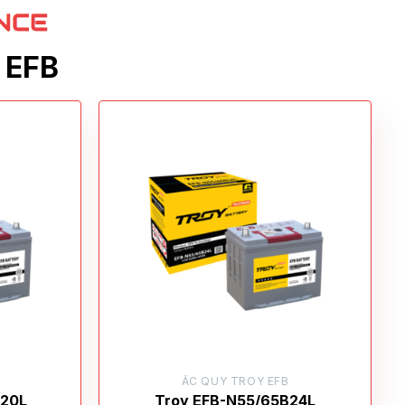
 EFB
ẮC QUY TROY EFB
B20L
Troy EFB-N55/65B24L