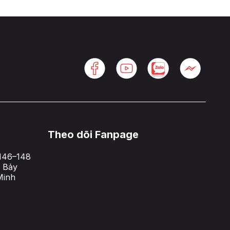
Theo dõi Fanpage
146–148
 Bảy
Minh