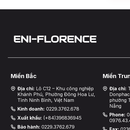
Miền Bắc
Miền Tru
Địa chỉ:
Lô C12 – Khu công nghiệp
Địa chỉ:
T
Khánh Phú, Phường Đông Hoa Lư,
Donphaco
Tỉnh Ninh Bình, Việt Nam
phường 
Nẵng
Kinh doanh:
0229.3762.678
Phone:
0
Xuất khẩu:
(+84)396836945
0976.43.
Bảo hành:
0229.3762.679
Fax:
023