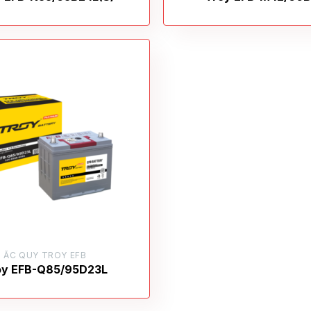
ẮC QUY TROY EFB
oy EFB-Q85/95D23L