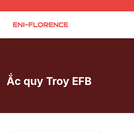
Chuyển
đến
nội
dung
Ắc quy Troy EFB