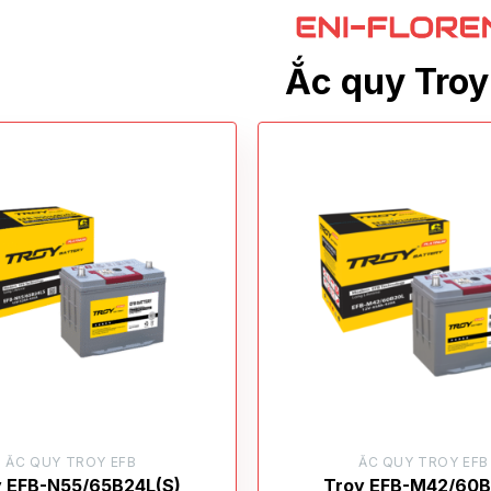
Ắc quy Troy
ẮC QUY TROY EFB
ẮC QUY TROY EFB
y EFB-N55/65B24L(S)
Troy EFB-M42/60