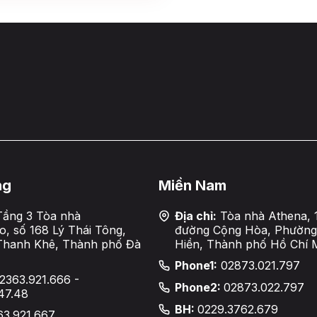
ng
Miền Nam
ầng 3 Tòa nhà
Địa chỉ:
Tòa nhà Athena, 
, số 168 Lý Thái Tông,
đường Cộng Hòa, Phường
Thanh Khê, Thành phố Đà
Hiền, Thành phố Hồ Chí 
Phone1:
02873.021.797
2363.921.666 -
Phone2:
02873.022.797
47.48
BH:
0229.3762.679
63.921.667