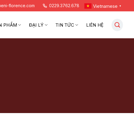
eni-florence.com
0229.3762.678
Vietnamese
▼
N PHẨM
ĐẠI LÝ
TIN TỨC
LIÊN HỆ