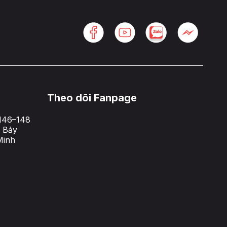
Theo dõi Fanpage
146–148
 Bảy
Minh