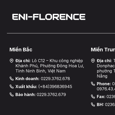
Miền Bắc
Miền Tru
Địa chỉ:
Lô C12 – Khu công nghiệp
Địa chỉ:
T
Khánh Phú, Phường Đông Hoa Lư,
Donphaco
Tỉnh Ninh Bình, Việt Nam
phường 
Nẵng
Kinh doanh:
0229.3762.678
Phone:
0
Xuất khẩu:
(+84)396836945
0976.43.
Bảo hành:
0229.3762.679
Fax:
023
BH:
0236