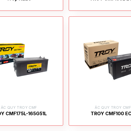
ẮC QUY TROY CMF
ẮC QUY TROY CM
Y CMF175L-165G51L
TROY CMF100 E