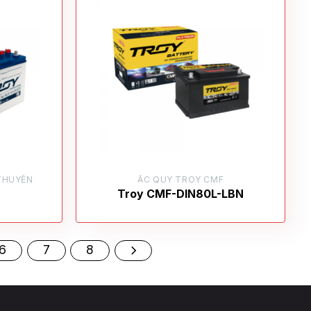
THUYỀN
ẮC QUY TROY CMF
Troy CMF-DIN80L-LBN
6
7
8