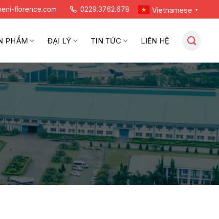
eni-florence.com
0229.3762.678
Vietnamese
▼
N PHẨM
ĐẠI LÝ
TIN TỨC
LIÊN HỆ