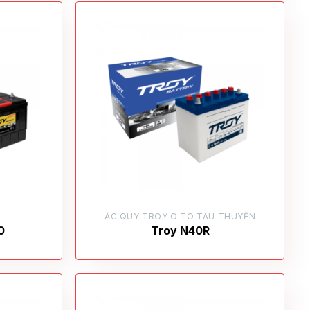
F
ẮC QUY TROY Ô TÔ TÀU THUYỀN
0
Troy N40R