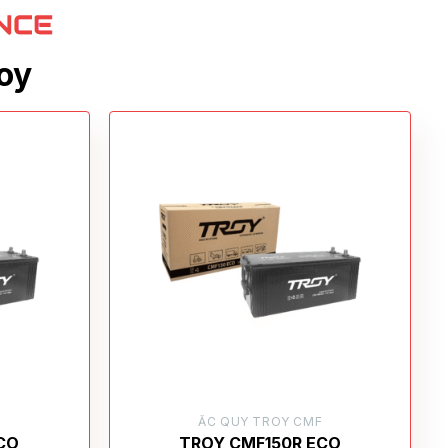
oy
F
ẮC QUY TROY CMF
CO
TROY CMF150R ECO