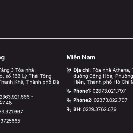
ng
Miền Nam
ầng 3 Tòa nhà
Địa chỉ:
Tòa nhà Athena, 
, số 168 Lý Thái Tông,
đường Cộng Hòa, Phường
Thanh Khê, Thành phố Đà
Hiền, Thành phố Hồ Chí 
Phone1:
02873.021.797
2363.921.666 -
Phone2:
02873.022.797
47.48
BH:
0229.3762.679
63.921.667
.3725665