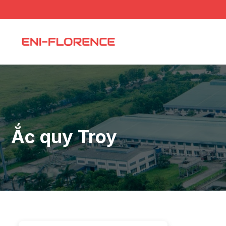
Chuyển
đến
nội
dung
Ắc quy Troy