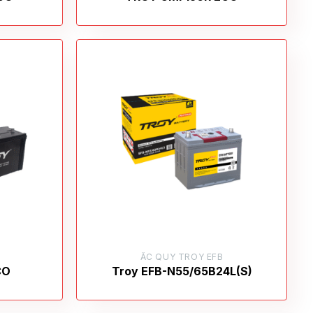
F
ẮC QUY TROY EFB
CO
Troy EFB-N55/65B24L(S)