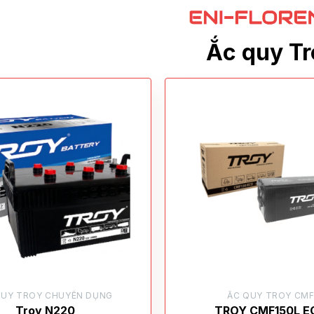
Ắc quy Tr
QUY TROY CHUYÊN DỤNG
ẮC QUY TROY CM
Troy N220
TROY CMF150L E