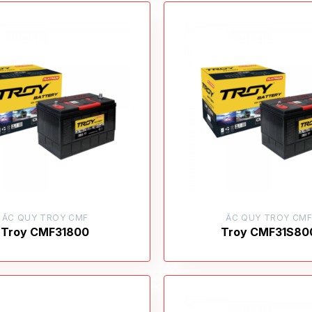
ẮC QUY TROY CMF
ẮC QUY TROY CM
Troy CMF31800
Troy CMF31S80