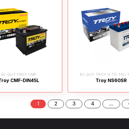
ẮC QUY TROY CMF
ẮC QUY TROY Ô TÔ TÀU 
Troy CMF-DIN45L
Troy NS60SR
1
2
3
4
…