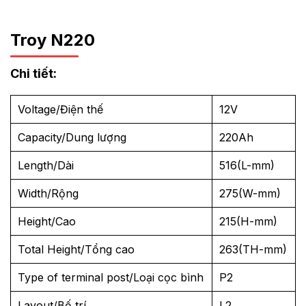
Troy N220
Chi tiết:
Voltage/Điện thế
12V
Capacity/Dung lượng
220Ah
Length/Dài
516(L-mm)
Width/Rộng
275(W-mm)
Height/Cao
215(H-mm)
Total Height/Tổng cao
263(TH-mm)
Type of terminal post/Loại cọc bình
P2
Layout/Bố trí
L2