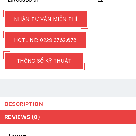
NHẬN TƯ VẤN MIỄN PHÍ
HOTLINE: 0229.3762.678
THÔNG SỐ KỸ THUẬT
DESCRIPTION
REVIEWS (0)