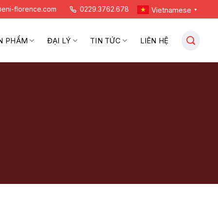
eni-florence.com
0229.3762.678
Vietnamese
▼
N PHẨM
ĐẠI LÝ
TIN TỨC
LIÊN HỆ