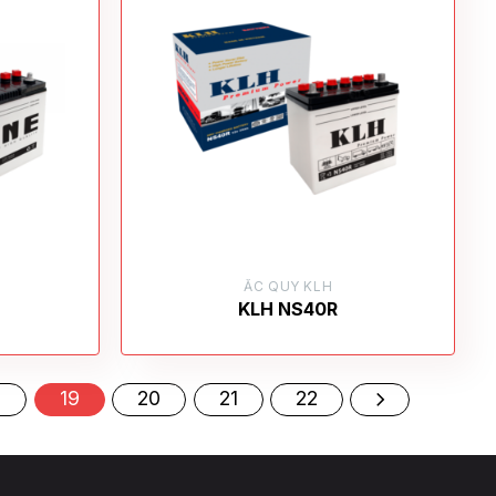
ẮC QUY KLH
KLH NS40R
8
19
20
21
22