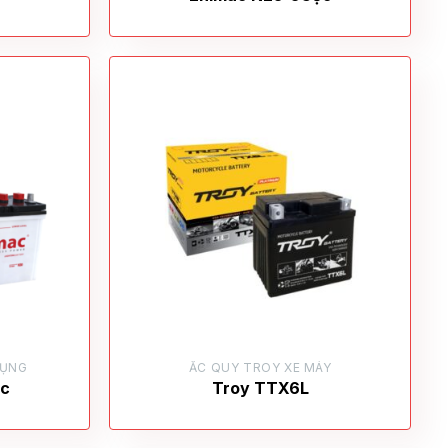
DỤNG
ẮC QUY TROY XE MÁY
ọc
Troy TTX6L