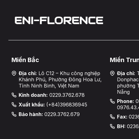
Miền Bắc
Miền Tru
Địa chỉ:
Lô C12 – Khu công nghiệp
Địa chỉ:
T
Khánh Phú, Phường Đông Hoa Lư,
Donphaco
Tỉnh Ninh Bình, Việt Nam
phường 
Nẵng
Kinh doanh:
0229.3762.678
Phone:
0
Xuất khẩu:
(+84)396836945
0976.43.
Bảo hành:
0229.3762.679
Fax:
023
BH:
0236