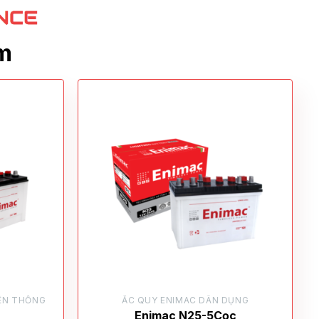
m
ỀN THỐNG
ẮC QUY ENIMAC DÂN DỤNG
Enimac N25-5Cọc