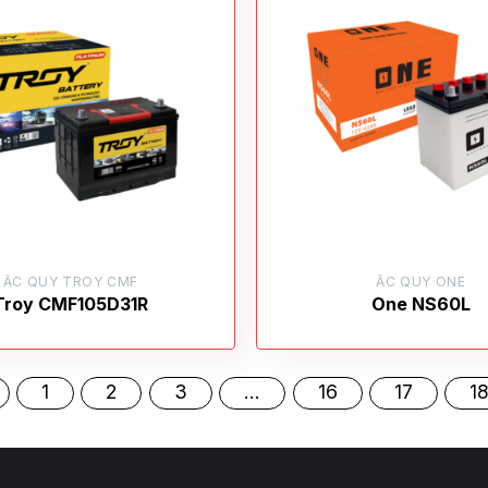
ẮC QUY TROY CMF
ẮC QUY ONE
Troy CMF105D31R
One NS60L
1
2
3
…
16
17
1