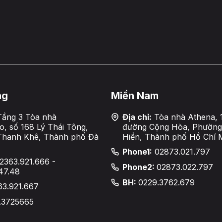
ng
Miền Nam
ầng 3 Tòa nhà
Địa chỉ:
Tòa nhà Athena, 
, số 168 Lý Thái Tông,
đường Cộng Hòa, Phường
Thanh Khê, Thành phố Đà
Hiền, Thành phố Hồ Chí 
Phone1:
02873.021.797
2363.921.666 -
Phone2:
02873.022.797
47.48
BH:
0229.3762.679
63.921.667
.3725665