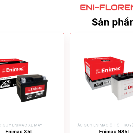
Sản phẩ
C QUY ENIMAC XE MÁY
ẮC QUY ENIMAC Ô TÔ TRUY
Enimac X5L
Enimac N85L