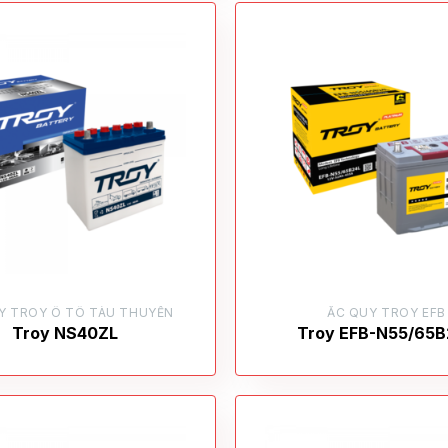
Y TROY Ô TÔ TÀU THUYỀN
ẮC QUY TROY EFB
Troy NS40ZL
Troy EFB-N55/65B