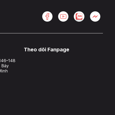
Theo dõi Fanpage
146–148
 Bảy
Minh