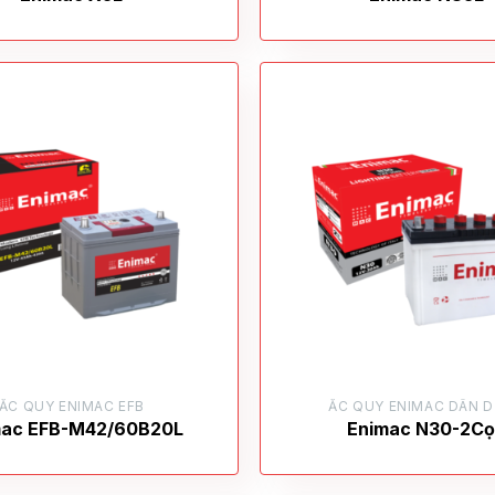
ẮC QUY ENIMAC EFB
ẮC QUY ENIMAC DÂN 
mac EFB-M42/60B20L
Enimac N30-2C