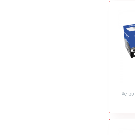
ẮC QU