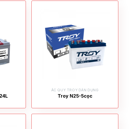
ẮC QUY TROY DÂN DỤNG
24L
Troy N25-5cọc