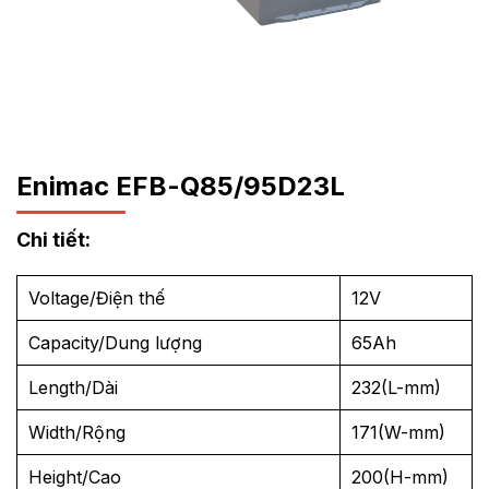
Enimac EFB-Q85/95D23L
Chi tiết:
Voltage/Điện thế
12V
Capacity/Dung lượng
65Ah
Length/Dài
232(L-mm)
Width/Rộng
171(W-mm)
Height/Cao
200(H-mm)