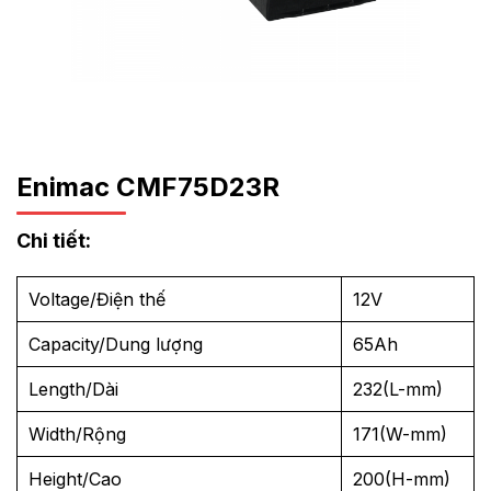
Enimac CMF75D23R
Chi tiết:
Voltage/Điện thế
12V
Capacity/Dung lượng
65Ah
Length/Dài
232(L-mm)
Width/Rộng
171(W-mm)
Height/Cao
200(H-mm)