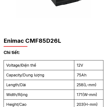
Enimac CMF85D26L
Chi tiết:
Voltage/Điện thế
12V
Capacity/Dung lượng
75Ah
Length/Dài
258(L-mm)
Width/Rộng
171(W-mm)
Height/Cao
203(H-mm)