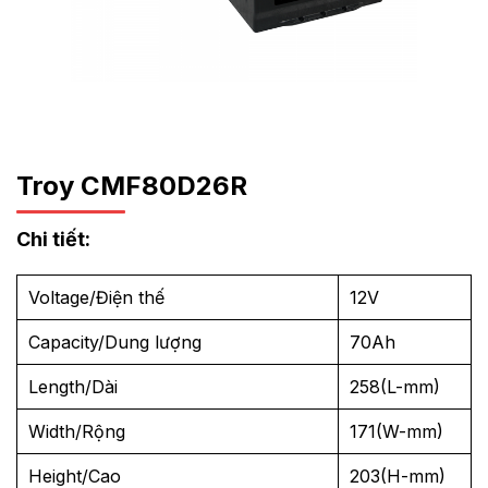
Troy CMF80D26R
Chi tiết:
Voltage/Điện thế
12V
Capacity/Dung lượng
70Ah
Length/Dài
258(L-mm)
Width/Rộng
171(W-mm)
Height/Cao
203(H-mm)