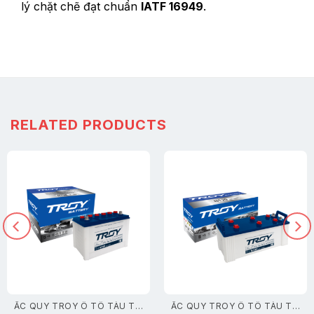
lý chặt chẽ đạt chuẩn
IATF 16949
.
RELATED PRODUCTS
ẮC QUY TROY Ô TÔ TÀU THUYỀN
ẮC QUY TROY Ô TÔ TÀU THUYỀN