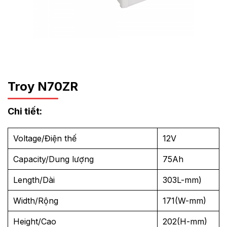
Troy N70ZR
Chi tiết:
Voltage/Điện thế
12V
Capacity/Dung lượng
75Ah
Length/Dài
303L-mm)
Width/Rộng
171(W-mm)
Height/Cao
202(H-mm)