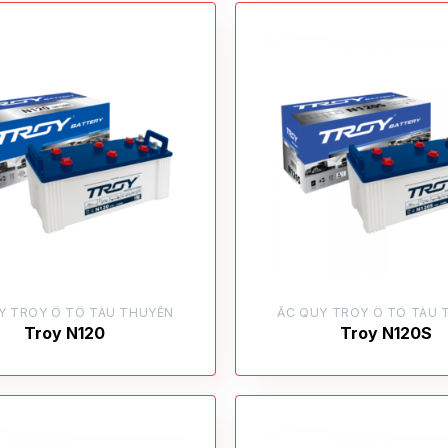
Y TROY Ô TÔ TÀU THUYỀN
ẮC QUY TROY Ô TÔ TÀU 
Troy N120
Troy N120S