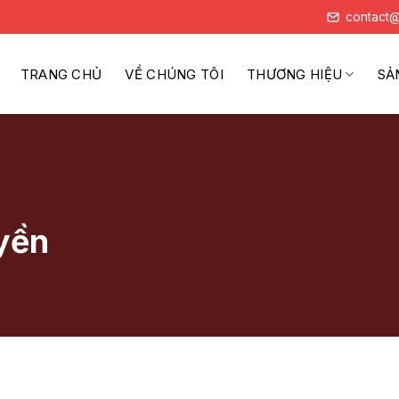
contact@
TRANG CHỦ
VỀ CHÚNG TÔI
THƯƠNG HIỆU
SẢ
uyền