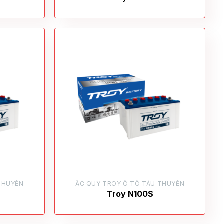
THUYỀN
ẮC QUY TROY Ô TÔ TÀU THUYỀN
Troy N100S