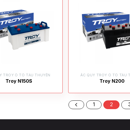
Y TROY Ô TÔ TÀU THUYỀN
ẮC QUY TROY Ô TÔ TÀU 
Troy N150S
Troy N200
1
2