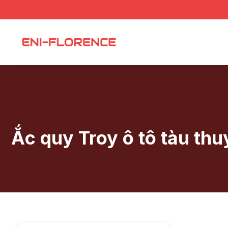
Chuyển
đến
nội
dung
Ắc quy Troy ô tô tàu th