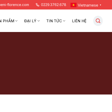
eni-florence.com
0229.3762.678
Vietnamese
▼
N PHẨM
ĐẠI LÝ
TIN TỨC
LIÊN HỆ