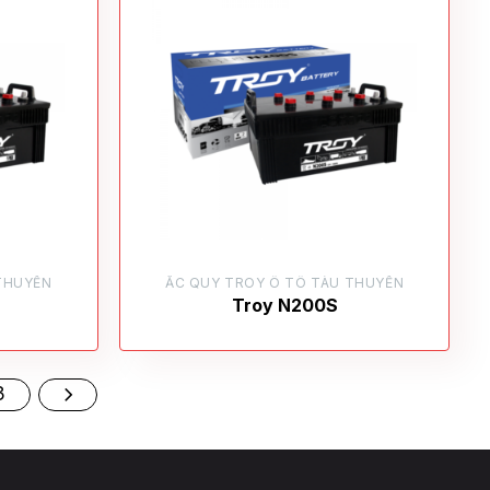
THUYỀN
ẮC QUY TROY Ô TÔ TÀU THUYỀN
Troy N200S
3