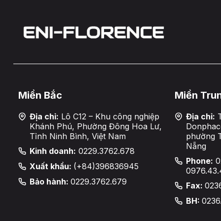
Miền Bắc
Miền Tru
Địa chỉ:
Lô C12 – Khu công nghiệp
Địa chỉ:
T
Khánh Phú, Phường Đông Hoa Lư,
Donphaco
Tỉnh Ninh Bình, Việt Nam
phường 
Nẵng
Kinh doanh:
0229.3762.678
Phone:
0
Xuất khẩu:
(+84)396836945
0976.43.
Bảo hành:
0229.3762.679
Fax:
023
BH:
0236