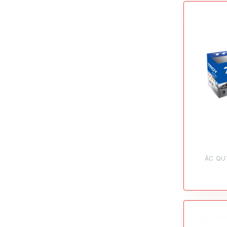
ẮC QU