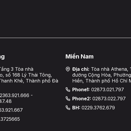
ng
Miền Nam
ầng 3 Tòa nhà
Địa chỉ:
Tòa nhà Athena, 
, số 168 Lý Thái Tông,
đường Cộng Hòa, Phường
Thanh Khê, Thành phố Đà
Hiền, Thành phố Hồ Chí 
Phone1:
02873.021.797
2363.921.666 -
Phone2:
02873.022.797
47.48
BH:
0229.3762.679
63.921.667
.3725665