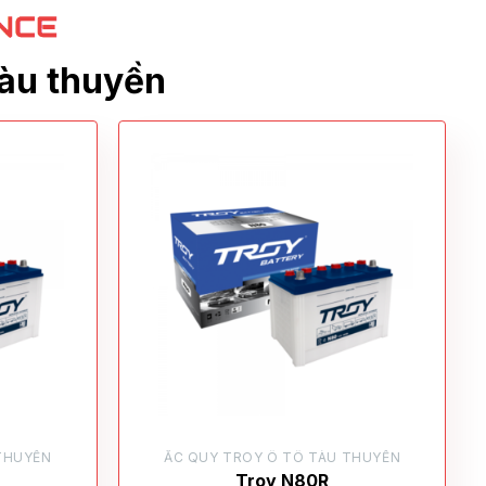
tàu thuyền
THUYỀN
ẮC QUY TROY Ô TÔ TÀU THUYỀN
Troy N80R