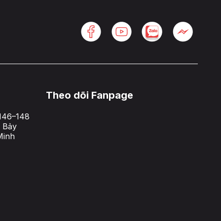
Theo dõi Fanpage
146–148
 Bảy
Minh