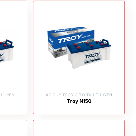
THUYỀN
ẮC QUY TROY Ô TÔ TÀU THUYỀN
Troy N150