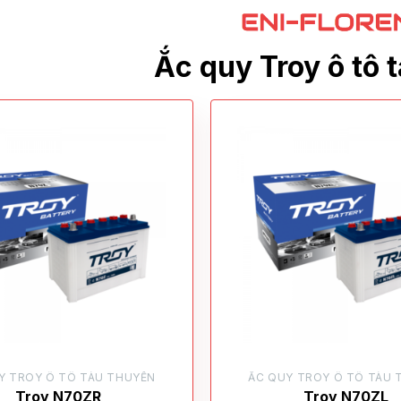
Ắc quy Troy ô tô 
Y TROY Ô TÔ TÀU THUYỀN
ẮC QUY TROY Ô TÔ TÀU 
Troy N70ZR
Troy N70ZL