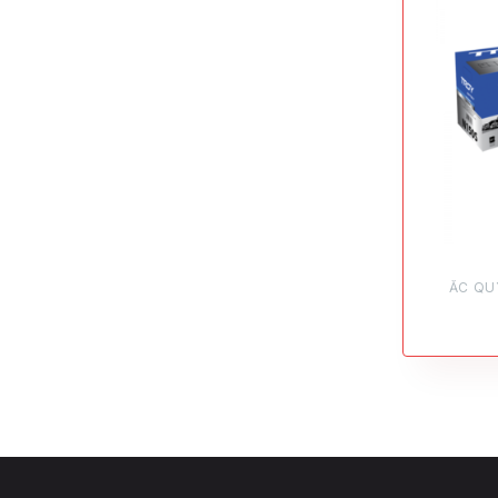
ẮC QU