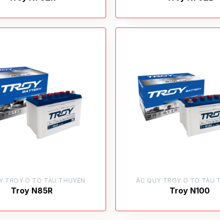
Y TROY Ô TÔ TÀU THUYỀN
ẮC QUY TROY Ô TÔ TÀU 
Troy N85R
Troy N100