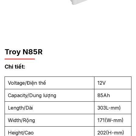
Troy N85R
Chi tiết:
Voltage/Điện thế
12V
Capacity/Dung lượng
85Ah
Length/Dài
303L-mm)
Width/Rộng
171(W-mm)
Height/Cao
202(H-mm)