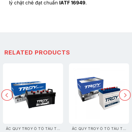
lý chặt chẽ đạt chuẩn
IATF 16949
.
RELATED PRODUCTS
ẮC QUY TROY Ô TÔ TÀU THUYỀN
ẮC QUY TROY Ô TÔ TÀU THUYỀN