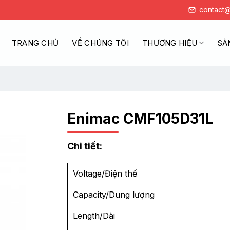
contact@
TRANG CHỦ
VỀ CHÚNG TÔI
THƯƠNG HIỆU
SẢ
Enimac CMF105D31L
Chi tiết:
Voltage/Điện thế
Capacity/Dung lượng
Length/Dài