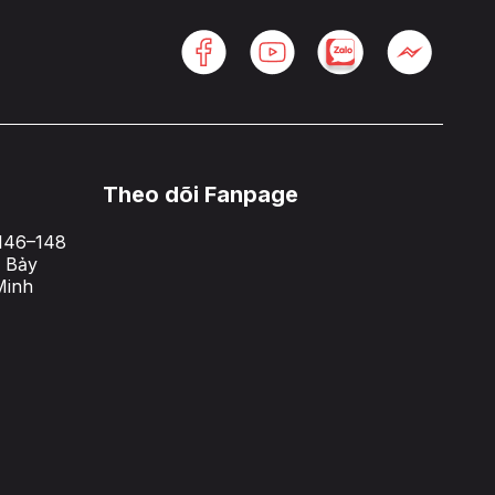
Theo dõi Fanpage
146–148
 Bảy
Minh