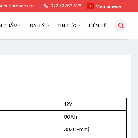
eni-florence.com
0229.3762.678
Vietnamese
▼
N PHẨM
ĐẠI LÝ
TIN TỨC
LIÊN HỆ
12V
90Ah
303(L-mm)