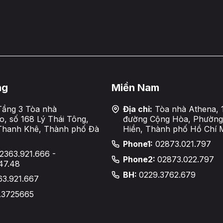
ng
Miền Nam
ầng 3 Tòa nhà
Địa chỉ:
Tòa nhà Athena, 
, số 168 Lý Thái Tông,
đường Cộng Hòa, Phường
Thanh Khê, Thành phố Đà
Hiền, Thành phố Hồ Chí 
Phone1:
02873.021.797
2363.921.666 -
Phone2:
02873.022.797
47.48
BH:
0229.3762.679
63.921.667
.3725665