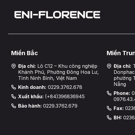
Miền Bắc
Miền Tru
Địa chỉ:
Lô C12 – Khu công nghiệp
Địa chỉ:
T
Khánh Phú, Phường Đông Hoa Lư,
Donphaco
Tỉnh Ninh Bình, Việt Nam
phường 
Nẵng
Kinh doanh:
0229.3762.678
Phone:
0
Xuất khẩu:
(+84)396836945
0976.43.
Bảo hành:
0229.3762.679
Fax:
023
BH:
0236