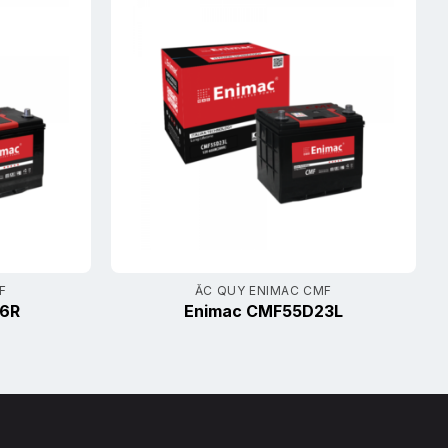
F
ẮC QUY ENIMAC CMF
6R
Enimac CMF55D23L