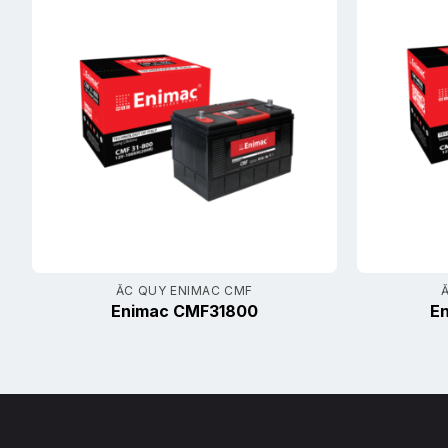
ẮC QUY ENIMAC CMF
Enimac CMF31800
E