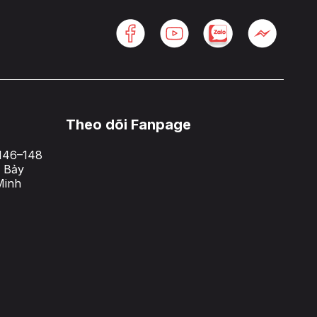
Theo dõi Fanpage
146–148
 Bảy
Minh