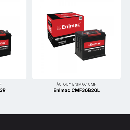
F
ẮC QUY ENIMAC CMF
3R
Enimac CMF36B20L