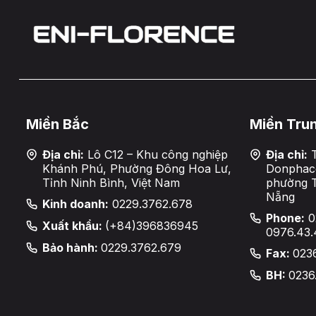
Miền Bắc
Miền Tru
Địa chỉ:
Lô C12 – Khu công nghiệp
Địa chỉ:
T
Khánh Phú, Phường Đông Hoa Lư,
Donphaco
Tỉnh Ninh Bình, Việt Nam
phường 
Nẵng
Kinh doanh:
0229.3762.678
Phone:
0
Xuất khẩu:
(+84)396836945
0976.43.
Bảo hành:
0229.3762.679
Fax:
023
BH:
0236