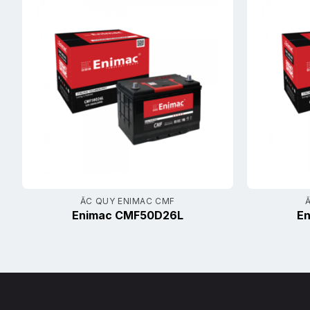
ẮC QUY ENIMAC CMF
Enimac CMF50D26L
E