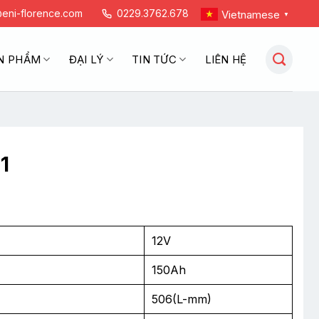
eni-florence.com
0229.3762.678
Vietnamese
▼
N PHẨM
ĐẠI LÝ
TIN TỨC
LIÊN HỆ
1
12V
150Ah
506(L-mm)