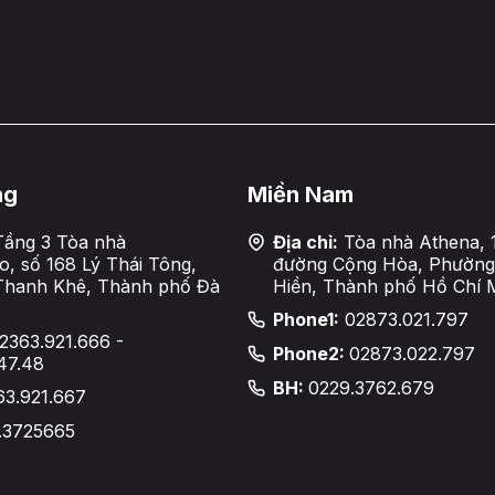
ng
Miền Nam
ầng 3 Tòa nhà
Địa chỉ:
Tòa nhà Athena, 
, số 168 Lý Thái Tông,
đường Cộng Hòa, Phường
Thanh Khê, Thành phố Đà
Hiền, Thành phố Hồ Chí 
Phone1:
02873.021.797
2363.921.666 -
Phone2:
02873.022.797
47.48
BH:
0229.3762.679
63.921.667
.3725665