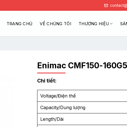
contact@
TRANG CHỦ
VỀ CHÚNG TÔI
THƯƠNG HIỆU
SẢ
Enimac CMF150-160G5
Chi tiết:
Voltage/Điện thế
Capacity/Dung lượng
Length/Dài