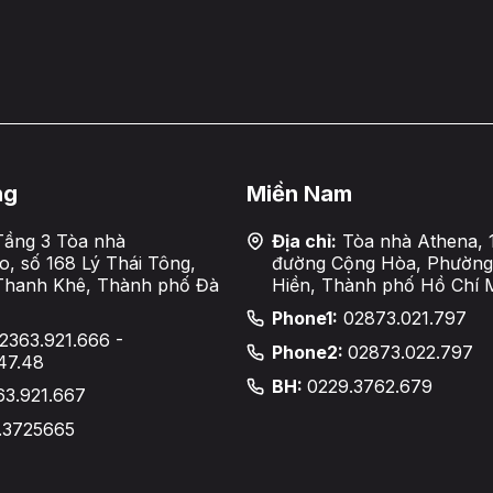
ng
Miền Nam
ầng 3 Tòa nhà
Địa chỉ:
Tòa nhà Athena, 
, số 168 Lý Thái Tông,
đường Cộng Hòa, Phường
Thanh Khê, Thành phố Đà
Hiền, Thành phố Hồ Chí 
Phone1:
02873.021.797
2363.921.666 -
Phone2:
02873.022.797
47.48
BH:
0229.3762.679
63.921.667
.3725665