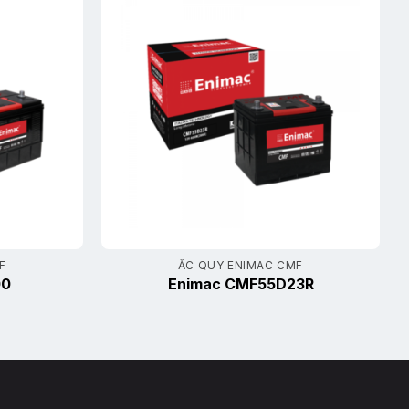
F
ẮC QUY ENIMAC CMF
00
Enimac CMF55D23R