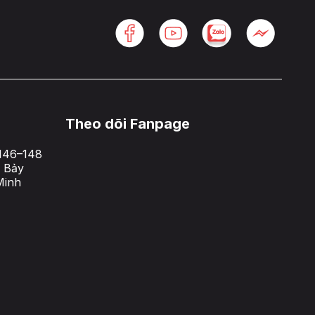
Theo dõi Fanpage
146–148
 Bảy
Minh