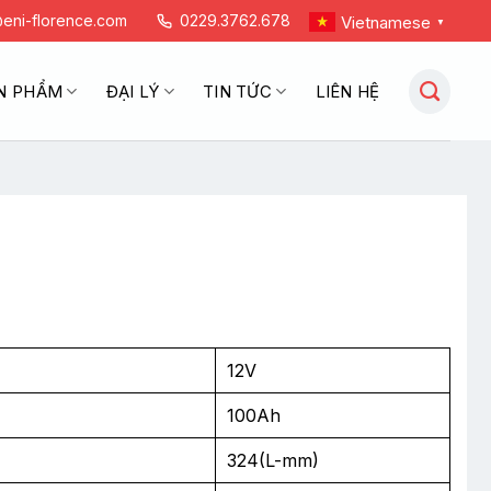
eni-florence.com
0229.3762.678
Vietnamese
▼
N PHẨM
ĐẠI LÝ
TIN TỨC
LIÊN HỆ
12V
100Ah
324(L-mm)