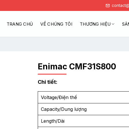
contact@
TRANG CHỦ
VỀ CHÚNG TÔI
THƯƠNG HIỆU
SẢ
Enimac CMF31S800
Chi tiết:
Voltage/Điện thế
Capacity/Dung lượng
Length/Dài