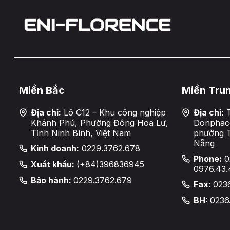
Miền Bắc
Miền Tru
Địa chỉ:
Lô C12 – Khu công nghiệp
Địa chỉ:
T
Khánh Phú, Phường Đông Hoa Lư,
Donphaco
Tỉnh Ninh Bình, Việt Nam
phường 
Nẵng
Kinh doanh:
0229.3762.678
Phone:
0
Xuất khẩu:
(+84)396836945
0976.43.
Bảo hành:
0229.3762.679
Fax:
023
BH:
0236