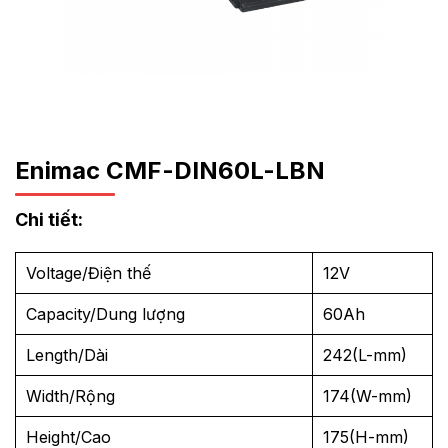
Enimac CMF-DIN60L-LBN
Chi tiết:
Voltage/Điện thế
12V
Capacity/Dung lượng
60Ah
Length/Dài
242(L-mm)
Width/Rộng
174(W-mm)
Height/Cao
175(H-mm)