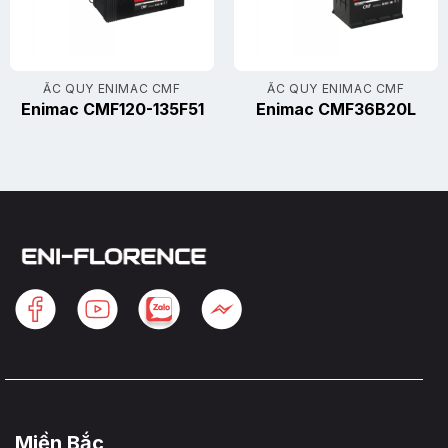
ẮC QUY ENIMAC CMF
ẮC QUY ENIMAC CMF
Enimac CMF120-135F51
Enimac CMF36B20L
Miền Bắc