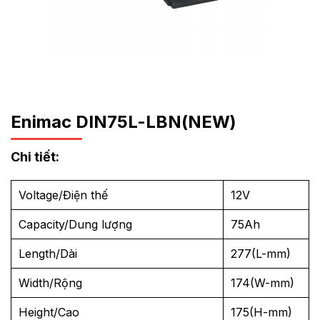
Enimac DIN75L-LBN(NEW)
Chi tiết:
Voltage/Điện thế
12V
Capacity/Dung lượng
75Ah
Length/Dài
277(L-mm)
Width/Rộng
174(W-mm)
Height/Cao
175(H-mm)