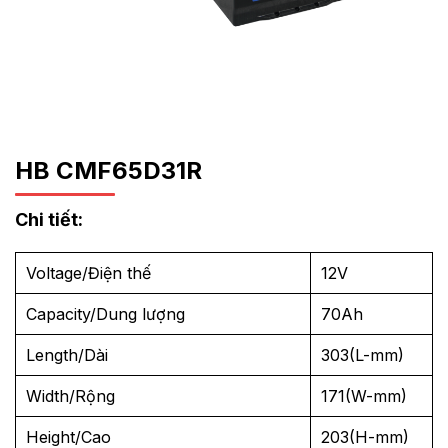
HB CMF65D31R
Chi tiết:
Voltage/Điện thế
12V
Capacity/Dung lượng
70Ah
Length/Dài
303(L-mm)
Width/Rộng
171(W-mm)
Height/Cao
203(H-mm)