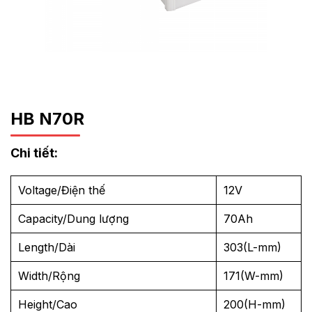
HB N70R
Chi tiết:
Voltage/Điện thế
12V
Capacity/Dung lượng
70Ah
Length/Dài
303(L-mm)
Width/Rộng
171(W-mm)
Height/Cao
200(H-mm)